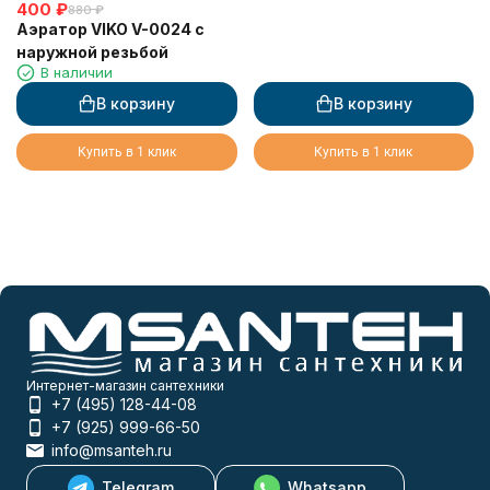
400
₽
880
₽
Аэратор VIKO V-0024 c
наружной резьбой
В наличии
В корзину
В корзину
Купить в 1 клик
Купить в 1 клик
Интернет-магазин сантехники
+7 (495) 128-44-08
+7 (925) 999-66-50
info@msanteh.ru
Telegram
Whatsapp