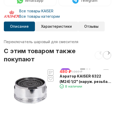
Whatsapp
Telegram
Все товары KAISER
Все товары категории
Описание
Характеристики
Отзывы
Переключатель шаровый для смесителя
C этим товаром также
покупают
480
хит
₽
1 060
₽
Аэратор KAISER 6322
(М24) 1/2" (наруж. резьба)
В наличии
М24*1