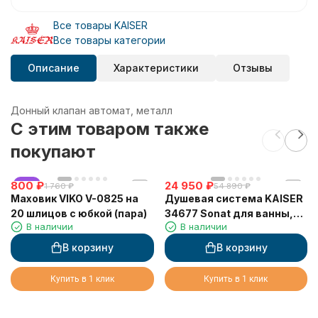
Все товары KAISER
Все товары категории
Описание
Характеристики
Отзывы
Донный клапан автомат, металл
C этим товаром также
покупают
800
хит
₽
24 950
₽
1 760
₽
54 890
₽
Маховик VIKO V-0825 на
Душевая система KAISER
20 шлицов с юбкой (пара)
34677 Sonat для ванны,
В наличии
В наличии
скрытого монтажа
(дивертор 6020)
В корзину
В корзину
Купить в 1 клик
Купить в 1 клик