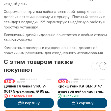
каждый день.
Современная круглая лейка с глянцевой поверхностью
добавит эстетики вашему интерьеру. Прочный пластик и
стандарт подводки 1/2" гарантируют надёжную работу и
простую установку.
Лаконичный дизайн идеально сочетается с любым стилем
ванной комнаты.
Компактные размеры и функциональность делают её
практичным решением для ежедневного использования.
C этим товаром также
покупают
830
хит
₽
820
хит
₽
1 830
₽
1 810
₽
Душевая лейка VIKO V-
Кронштейн KAISER 0147
0017 5-режимов, Ø 95 мм,
душевой лейки настенный
Осталась 1 шт.
В наличии
h=210мм, пластик, хром
металлический, Бронза
В корзину
В корзину