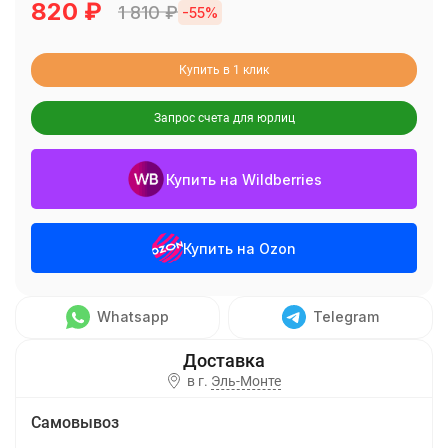
820
₽
1 810
₽
-55%
Купить в 1 клик
Запрос счета для юрлиц
Купить на Wildberries
Купить на Ozon
Whatsapp
Telegram
в г.
Эль-Монте
Самовывоз