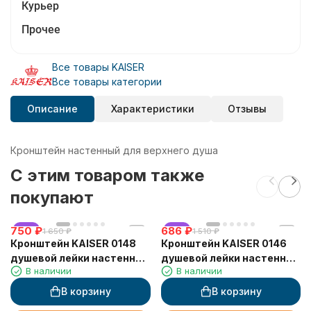
Курьер
Прочее
Все товары KAISER
Все товары категории
Описание
Характеристики
Отзывы
Кронштейн настенный для верхнего душа
C этим товаром также
покупают
750
хит
₽
686
хит
₽
1 650
₽
1 510
₽
Кронштейн KAISER 0148
Кронштейн KAISER 0146
душевой лейки настенный
душевой лейки настенный
В наличии
В наличии
металлический, Золото
металлический, серебро
В корзину
В корзину