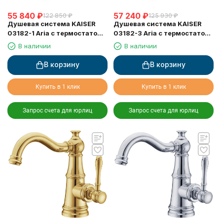
55 840
₽
57 240
₽
122 850
₽
125 930
₽
Душевая система KAISER
Душевая система KAISER
03182-1 Aria с термостатом
03182-3 Aria с термостатом
6282
6282
В наличии
В наличии
В корзину
В корзину
Купить в 1 клик
Купить в 1 клик
Запрос счета для юрлиц
Запрос счета для юрлиц