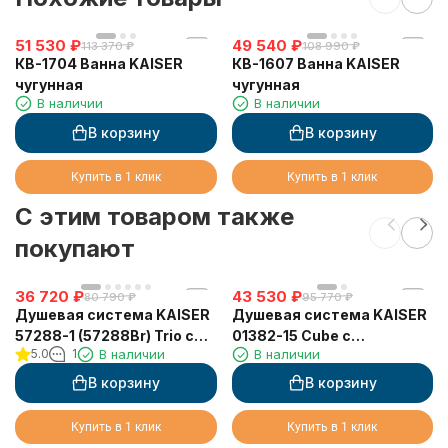
51 530
₽
49 540
₽
113 370
₽
108 990
₽
КВ-1704 Ванна KAISER
КВ-1607 Ванна KAISER
чугунная
чугунная
В наличии
В наличии
В корзину
В корзину
Купить в 1 клик
Купить в 1 клик
C этим товаром также
покупают
36 720
₽
43 530
₽
80 790
₽
95 770
₽
Душевая система KAISER
Душевая система KAISER
57288-1 (57288Br) Trio с
01382-15 Cube с
5.0
1
В наличии
В наличии
дивертором 58DR
термостатом 6282
В корзину
В корзину
Купить в 1 клик
Купить в 1 клик