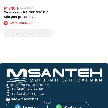
14 740
₽
32 430
₽
Смеситель KAISER 03011-1
Aria для раковины
Нет в наличии
Запрос счета для юрлиц
Интернет-магазин сантехники
+7 (495) 128-44-08
+7 (925) 999-66-50
info@msanteh.ru
Telegram
Whatsapp