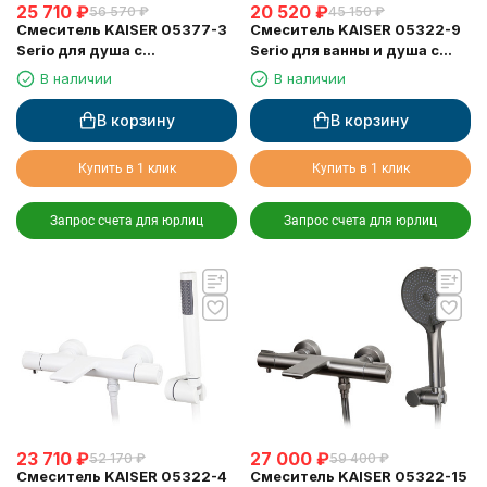
25 710
₽
20 520
₽
56 570
₽
45 150
₽
Смеситель KAISER 05377-3
Смеситель KAISER 05322-9
Serio для душа с
Serio для ванны и душа с
термостатом
термостатом
В наличии
В наличии
В корзину
В корзину
Купить в 1 клик
Купить в 1 клик
Запрос счета для юрлиц
Запрос счета для юрлиц
23 710
₽
27 000
₽
52 170
₽
59 400
₽
Смеситель KAISER 05322-4
Смеситель KAISER 05322-15