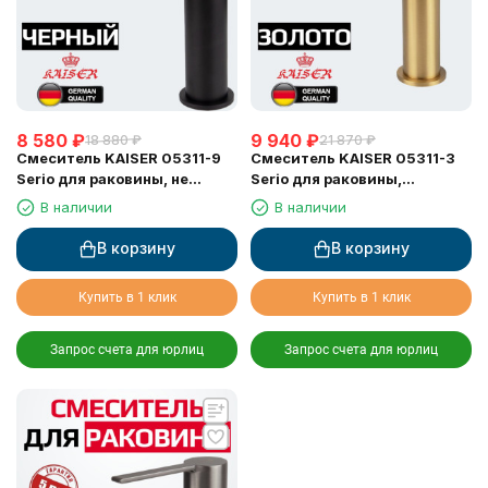
8 580
₽
9 940
₽
18 880
₽
21 870
₽
Смеситель KAISER 05311-9
Смеситель KAISER 05311-3
Serio для раковины, не
Serio для раковины,
поворотный, чёрный
неповоротный, шлифованное
В наличии
В наличии
матовый (картридж 6202)
золото (картридж 6202)
В корзину
В корзину
Купить в 1 клик
Купить в 1 клик
Запрос счета для юрлиц
Запрос счета для юрлиц