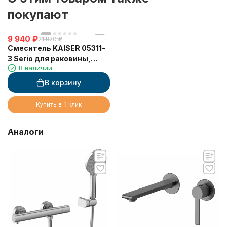
покупают
9 940
₽
21 870
₽
Смеситель KAISER 05311-
3 Serio для раковины,
В наличии
неповоротный,
шлифованное золото
В корзину
(картридж 6202)
Купить в 1 клик
Аналоги