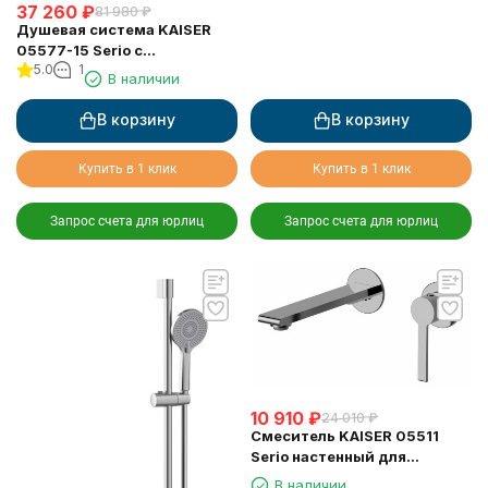
37 260
₽
81 980
₽
Душевая система KAISER
05577-15 Serio с
5.0
1
термостатом 6282
В наличии
В корзину
В корзину
Купить в 1 клик
Купить в 1 клик
Запрос счета для юрлиц
Запрос счета для юрлиц
10 910
₽
24 010
₽
Смеситель KAISER 05511
Serio настенный для
раковины, хром, картридж
В наличии