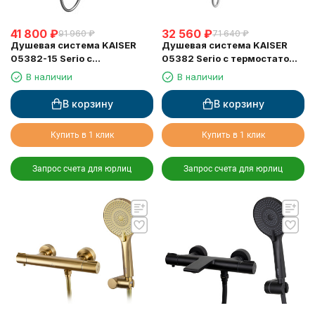
41 800
₽
32 560
₽
91 960
₽
71 640
₽
Душевая система KAISER
Душевая система KAISER
05382-15 Serio с
05382 Serio с термостатом
термостатом 6282
6282
В наличии
В наличии
В корзину
В корзину
Купить в 1 клик
Купить в 1 клик
Запрос счета для юрлиц
Запрос счета для юрлиц