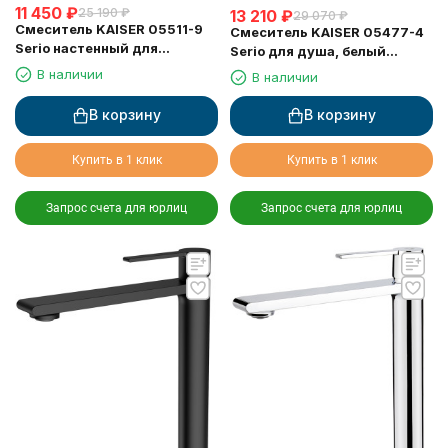
11 450
₽
25 190
₽
13 210
₽
29 070
₽
Смеситель KAISER 05511-9
Смеситель KAISER 05477-4
Serio настенный для
Serio для душа, белый
раковины, черный матовый,
матовый
В наличии
В наличии
картридж 6201
В корзину
В корзину
Купить в 1 клик
Купить в 1 клик
Запрос счета для юрлиц
Запрос счета для юрлиц