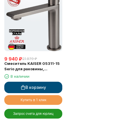
9 940
₽
21 870
₽
Смеситель KAISER 05311-15
Serio для раковины,
неповоротный, воронёная
В наличии
сталь (картридж 6202)
В корзину
Купить в 1 клик
Запрос счета для юрлиц