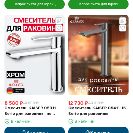
Запрос счета для юрлиц
Запрос счета для юрлиц
8 580
₽
12 730
₽
18 880
₽
28 010
₽
Смеситель KAISER 05311
Смеситель KAISER 05411-15
Serio для раковины, не
Serio для раковины
поворотный, хром
В наличии
В наличии
(картридж 6202)
В корзину
В корзину