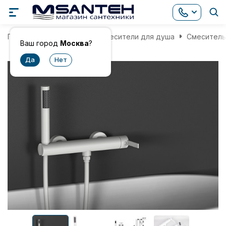
Главная
Смесители
Смесители для душа
Смеситель 
Ваш город
Москва
?