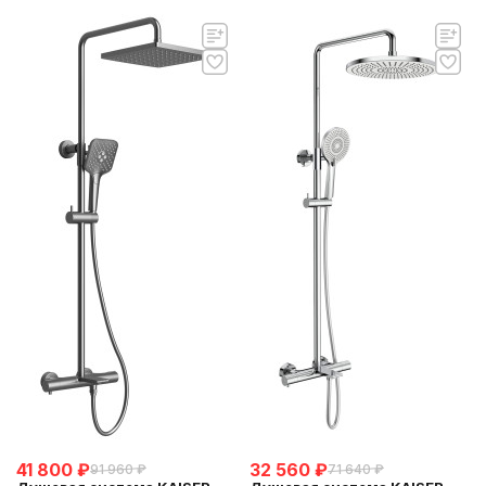
41 800
₽
32 560
₽
91 960
₽
71 640
₽