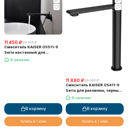
11 450
₽
25 190
₽
Смеситель KAISER 05511-9
Serio настенный для
раковины, черный матовый,
В наличии
картридж 6201
11 880
₽
26 140
₽
Смеситель KAISER 05411-9
Serio для раковины, черный
матовый
В наличии
В корзину
В корзину
Купить в 1 клик
Купить в 1 клик