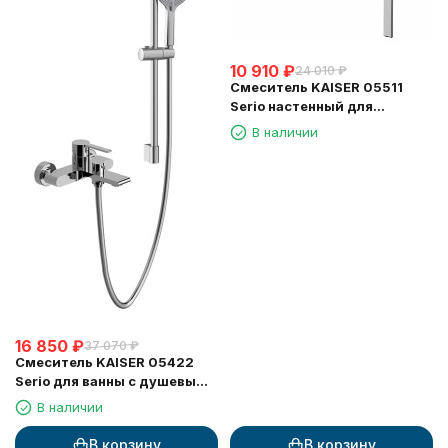
10 910
₽
24 010
₽
Смеситель KAISER 05511
Serio настенный для
раковины, хром, картридж
В наличии
6201
16 850
₽
37 070
₽
Смеситель KAISER 05422
Serio для ванны с душевым
гарнитуром Комплект
В наличии
В корзину
В корзину