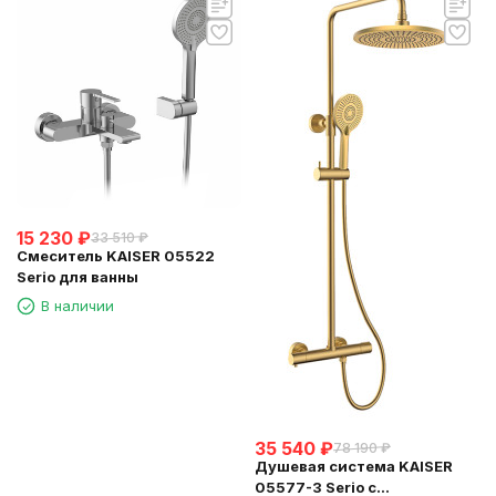
15 230
₽
33 510
₽
Смеситель KAISER 05522
Serio для ванны
В наличии
35 540
₽
78 190
₽
Душевая система KAISER
05577-3 Serio с