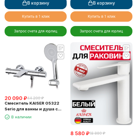
В корзину
В корзину
Купить в 1 клик
Купить в 1 клик
Запрос счета для юрлиц
Запрос счета для юрлиц
20 090
₽
44 200
₽
Смеситель KAISER 05322
Serio для ванны и душа с
термостатом
В наличии
8 580
₽
18 880
₽