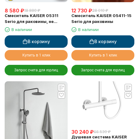
8 580
₽
12 730
₽
18 880
₽
28 010
₽
Смеситель KAISER 05311
Смеситель KAISER 05411-15
Serio для раковины, не
Serio для раковины
поворотный, хром
В наличии
В наличии
(картридж 6202)
В корзину
В корзину
Купить в 1 клик
Купить в 1 клик
Запрос счета для юрлиц
Запрос счета для юрлиц
30 240
₽
66 530
₽
Душевая система KAISER