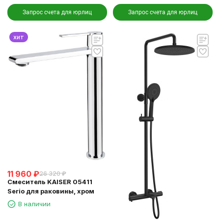
Запрос счета для юрлиц
Запрос счета для юрлиц
хит
11 960
₽
26 320
₽
Смеситель KAISER 05411
Serio для раковины, хром
В наличии