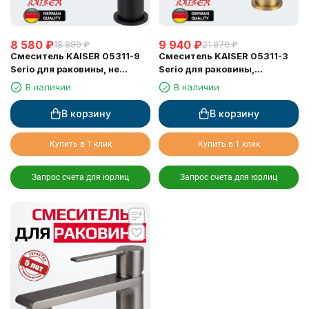
8 580
₽
9 940
₽
18 880
₽
21 870
₽
Смеситель KAISER 05311-9
Смеситель KAISER 05311-3
Serio для раковины, не
Serio для раковины,
поворотный, чёрный
неповоротный, шлифованное
В наличии
В наличии
матовый (картридж 6202)
золото (картридж 6202)
В корзину
В корзину
Купить в 1 клик
Купить в 1 клик
Запрос счета для юрлиц
Запрос счета для юрлиц