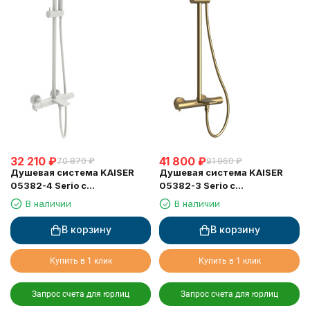
32 210
₽
41 800
₽
70 870
₽
91 960
₽
Душевая система KAISER
Душевая система KAISER
05382-4 Serio с
05382-3 Serio с
термостатом 6282
термостатом 6282
В наличии
В наличии
В корзину
В корзину
Купить в 1 клик
Купить в 1 клик
Запрос счета для юрлиц
Запрос счета для юрлиц