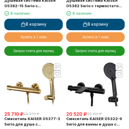
Душевая система KAISER
Душевая система KAISER
05382-15 Serio с
05382 Serio с термостатом
термостатом 6282
6282
В наличии
В наличии
В корзину
В корзину
Купить в 1 клик
Купить в 1 клик
Запрос счета для юрлиц
Запрос счета для юрлиц
25 710
₽
20 520
₽
56 570
₽
45 150
₽
Смеситель KAISER 05377-3
Смеситель KAISER 05322-9
Serio для душа с
Serio для ванны и душа с