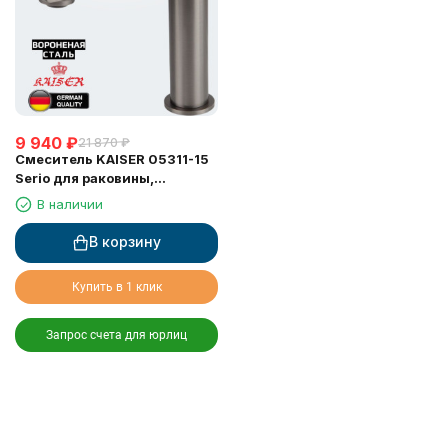
9 940
₽
21 870
₽
Смеситель KAISER 05311-15
Serio для раковины,
неповоротный, воронёная
В наличии
сталь (картридж 6202)
В корзину
Купить в 1 клик
Запрос счета для юрлиц