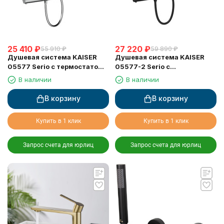
25 410
₽
27 220
₽
55 910
₽
59 890
₽
Душевая система KAISER
Душевая система KAISER
05577 Serio с термостатом
05577-2 Serio с
6282
термостатом 6282
В наличии
В наличии
В корзину
В корзину
Купить в 1 клик
Купить в 1 клик
Запрос счета для юрлиц
Запрос счета для юрлиц