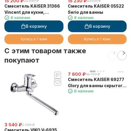
15 200
₽
15 230
₽
33 440
₽
33 510
₽
Смеситель KAISER 31366
Смеситель KAISER 05522
Vincent для кухни,
Serio для ванны
В наличии
В наличии
сенсорное управление,
вытяжная лейка, Sensor
В корзину
В корзину
Купить в 1 клик
Купить в 1 клик
C этим товаром также
покупают
7 600
₽
16 720
₽
Смеситель KAISER 69277
Glory для ванны скрытого
В наличии
монтажа белый глянец
3 540
₽
7 790
₽
Смеситель VIKO V-6935