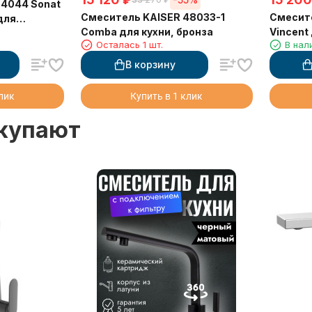
34044 Sonat
Смеситель KAISER 48033-1
Смесите
для
Comba для кухни, бронза
Vincent
Осталась 1 шт.
В нал
управле
Sensor
В корзину
клик
Купить в 1 клик
окупают