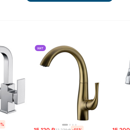
хит
5%
15 120
₽
15 200
-55%
33 270
₽