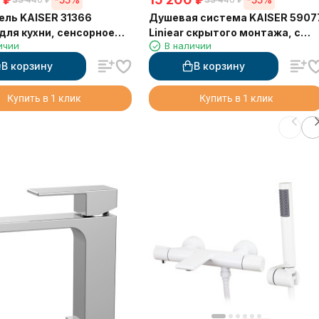
ль KAISER 31366
Душевая система KAISER 5907
 для кухни, сенсорное
Liniear скрытого монтажа, с
ичии
В наличии
ние, вытяжная лейка,
изливом
В корзину
В корзину
Купить в 1 клик
Купить в 1 клик