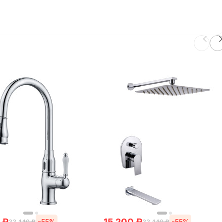
₽
15 200
₽
-55%
-55%
33 440
₽
33 440
₽