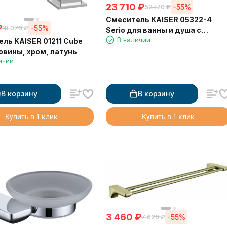
23 710
₽
-55%
52 170
₽
Смеситель KAISER 05322-4
₽
-55%
18 070
₽
Serio для ванны и душа с
В наличии
ль KAISER 01211 Cube
термостатом
овины, хром, латунь
ичии
В корзину
В корзину
Купить в 1 клик
Купить в 1 клик
3 460
₽
-55%
7 620
₽