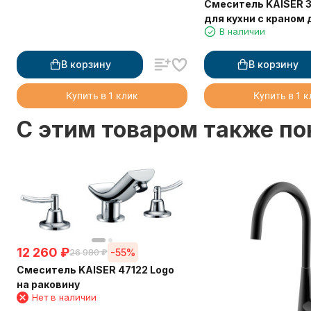
Смеситель KAISER 
для кухни с краном 
В наличии
питьевой воды (кран-букса
6134)
В корзину
В корзину
Купить в 1 клик
Купить в 1 
C этим товаром также п
12 260
₽
-55%
26 980
₽
Смеситель KAISER 47122 Logo
на раковину
Нет в наличии