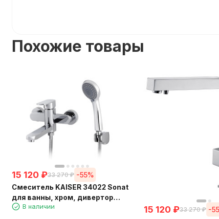
Похожие товары
15 120
₽
-55%
33 270
₽
Смеситель KAISER 34022 Sonat
для ванны, хром, дивертор
В наличии
6020
15 120
₽
-5
33 270
₽