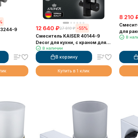
8 210
%
Смесите
12 640
₽
-55%
27 810
₽
33244-9
для рак
Смеситель KAISER 40144-9
В нал
Decor для кухни, с краном для
В наличии
питьевой воды, черный
матовый
В корзину
клик
Купить в 1 клик