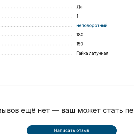
Да
1
неповоротный
180
150
Гайка латунная
зывов ещё нет — ваш может стать п
Написать отзыв