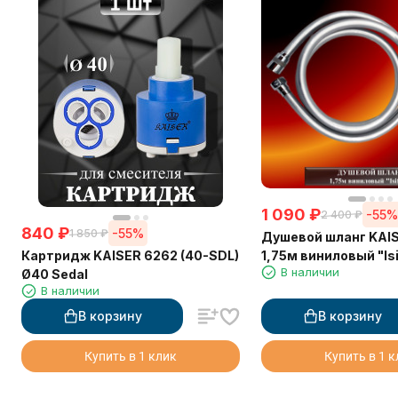
1 090
₽
-55
2 400
₽
840
₽
-55%
1 850
₽
Душевой шланг KAI
Картридж KAISER 6262 (40-SDL)
1,75м виниловый "Isi
В наличии
Ø40 Sedal
В наличии
В корзину
В корзину
Купить в 1 клик
Купить в 1 