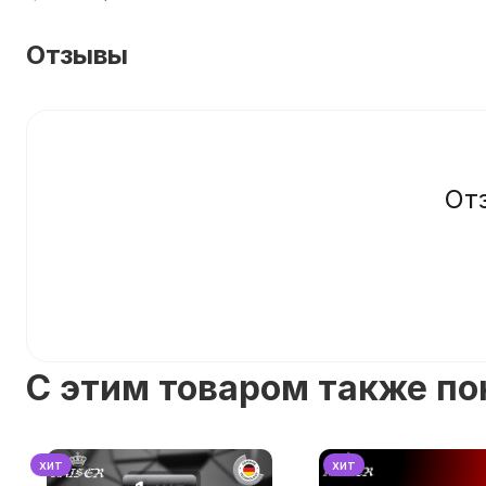
Отзывы
От
C этим товаром также п
хит
хит