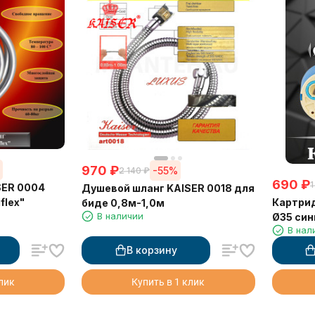
970
₽
%
-55%
2 140
₽
690
₽
1
SER 0004
Душевой шланг KAISER 0018 для
Картрид
flex"
биде 0,8м-1,0м
В наличии
Ø35 син
В нал
В корзину
клик
Купить в 1 клик