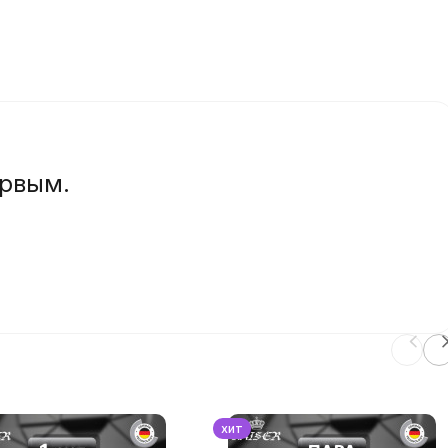
ервым.
хит