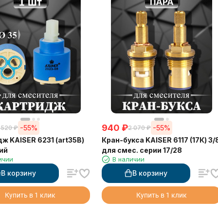
940
₽
-55%
-55%
 520
₽
2 070
₽
ж KAISER 6231 (art35B)
Кран-букса KAISER 6117 (17К) 3/
ий
для смес. серии 17/28
ичии
В наличии
В корзину
В корзину
Купить в 1 клик
Купить в 1 клик