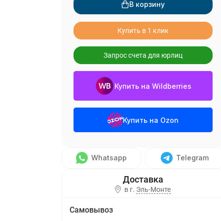
В корзину
Купить в 1 клик
Запрос счета для юрлиц
Купить на Wildberries
о
Купить на Ozon
Whatsapp
Telegram
в г.
Эль-Монте
Самовывоз