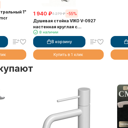
1 940
₽
-55%
4 270
₽
mcr
Душевая стойка VIKO V-0927
настенная круглая с
В наличии
держателем для лейки, без
комплекта металл/пластик
В корзину
хром
клик
Купить в 1 клик
окупают