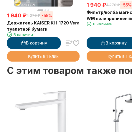
1 940
₽
-55%
4 270
₽
Фильтр/колба магистральный 1"
1 940
₽
-55%
4 270
₽
WM полипропилен 5
Держатель KAISER KH-1720 Vera
В наличии
туалетной бумаги
В наличии
В корзину
В корзину
Купить в 1 клик
Купить в 1 
C этим товаром также п