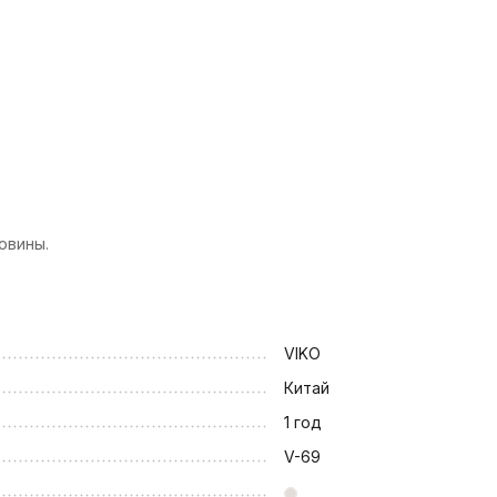
овины.
VIKO
Китай
1 год
V-69