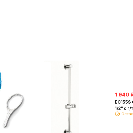
1 940
ЕС155S О
1/2" с г
Остал