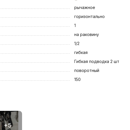
рычажное
горизонтально
1
на раковину
1/2
гибкая
Гибкая подводка 2 шт
поворотный
150
+5