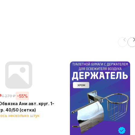
₽
-55%
4 270
₽
бвязка Ани авт. круг. 1-
/тр. 40/50 (сетка)
ось несколько штук