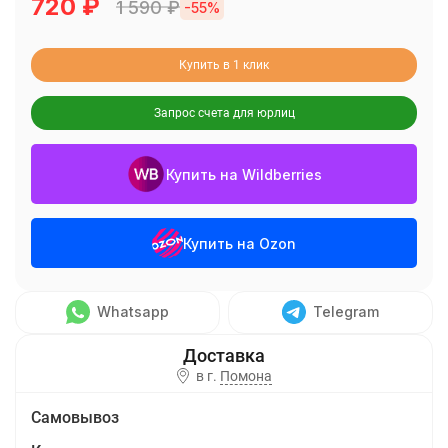
720
₽
1 590
₽
-55%
Купить в 1 клик
Запрос счета для юрлиц
Купить на Wildberries
Купить на Ozon
Whatsapp
Telegram
в г.
Помона
Самовывоз