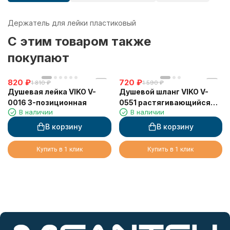
Держатель для лейки пластиковый
C этим товаром также
покупают
820
₽
720
₽
1 810
₽
1 590
₽
Душевая лейка VIKO V-
Душевой шланг VIKO V-
0016 3-позиционная
0551 растягивающийся
В наличии
В наличии
1,5-1,9м (имп/имп)
В корзину
В корзину
Купить в 1 клик
Купить в 1 клик