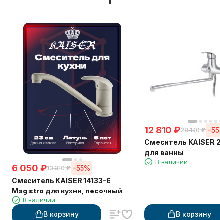
12 810
₽
-5
28 190
₽
Смеситель KAISER 
для ванны
В наличии
6 050
₽
-55%
13 310
₽
Смеситель KAISER 14133-6
Magistro для кухни, песочный
В наличии
В корзину
В корзину