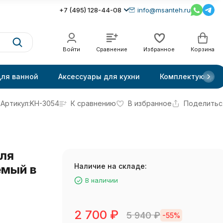
+7 (495) 128-44-08
info@msanteh.ru
Войти
Сравнение
Избранное
Корзина
для ванной
Аксессуары для кухни
Комплектующие
Артикул:
KH-3054
К сравнению
В избранное
Поделитьс
ля
Наличие на складе:
емый в
В наличии
2 700
₽
5 940
₽
-55%