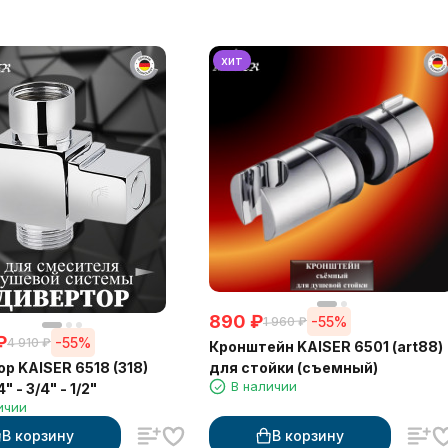
хит
890
₽
-55%
1 960
₽
₽
-55%
4 910
₽
Кронштейн KAISER 6501 (art88)
р KAISER 6518 (318)
для стойки (съемный)
В наличии
" - 3/4" - 1/2"
ичии
В корзину
В корзину