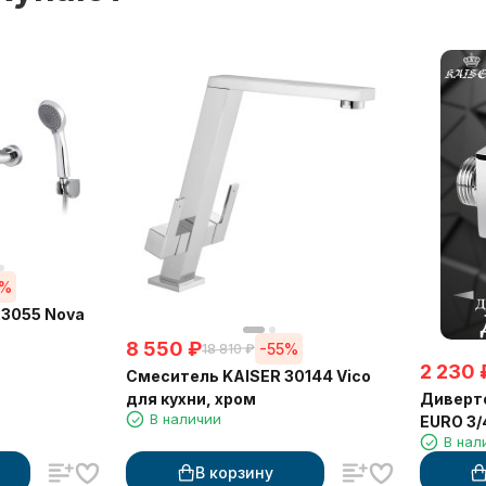
5%
23055 Nova
8 550
₽
-55%
18 810
₽
2 230
Смеситель KAISER 30144 Vico
Диверто
для кухни, хром
В наличии
EURO 3/4
В нал
В корзину