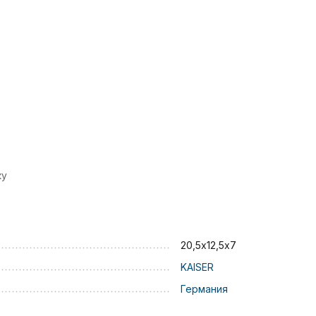
ку
20,5х12,5х7
KAISER
Германия