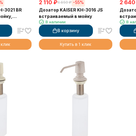
2 110
₽
2 640
5%
-55%
4 650
₽
H-3021 BR
Дозатор KAISER KH-3016 JS
Дозато
ойку,
встраиваемый в мойку
встраи
В наличии
В на
В корзину
 клик
Купить в 1 клик