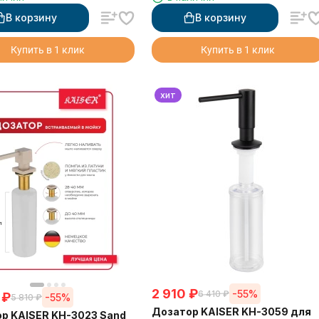
В корзину
В корзину
Купить в 1 клик
Купить в 1 клик
хит
2 910
₽
-55%
6 410
₽
₽
-55%
5 810
₽
Дозатор KAISER KH-3059 для
р KAISER KH-3023 Sand