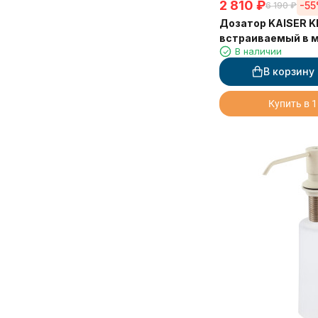
2 810
₽
-5
6 190
₽
Дозатор KAISER K
встраиваемый в м
В наличии
бронзовый
В корзину
Купить в 1