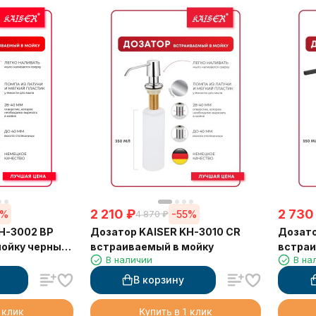
2 210
₽
2 730
5%
-55%
4 870
₽
H-3002 BP
Дозатор KAISER KH-3010 CR
Дозато
мойку черный
встраиваемый в мойку
встраи
В наличии
В на
В корзину
 клик
Купить в 1 клик