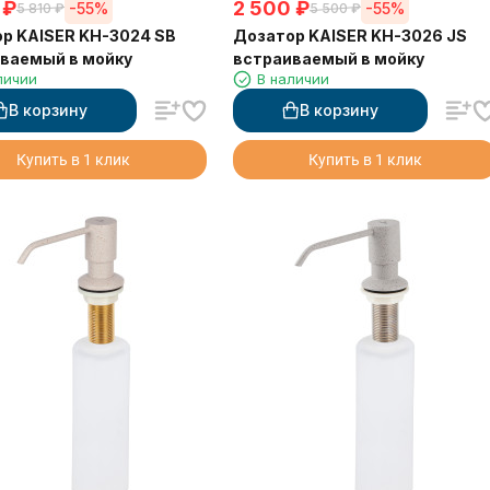
₽
2 500
₽
-55%
-55%
5 810
₽
5 500
₽
р KAISER KH-3024 SB
Дозатор KAISER KH-3026 JS
ваемый в мойку
встраиваемый в мойку
личии
В наличии
В корзину
В корзину
Купить в 1 клик
Купить в 1 клик