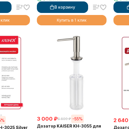
В корзину
 клик
Купить в 1 клик
3 000
₽
-55%
6 600
₽
2 640
5%
Дозатор KAISER KH-3055 для
-3025 Silver
Дозато