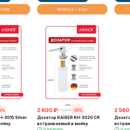
 клик
Купить в 1 клик
2 600
₽
2 560
5%
-55%
5 720
₽
-3015 Silver
Дозатор KAISER KH-3020 CR
Дозато
мойку
встраиваемый в мойку
встраи
В наличии
В на
хром, 