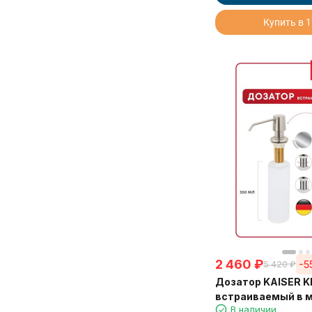
Купить в 1
2 460
₽
-5
5 420
₽
Дозатор KAISER KH
встраиваемый в 
В наличии