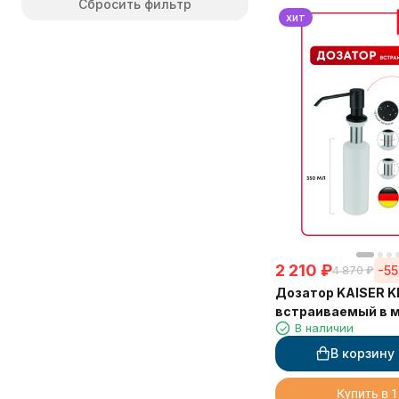
Сбросить фильтр
хит
2 210
₽
-5
4 870
₽
Дозатор KAISER K
встраиваемый в 
В наличии
мрамор
В корзину
Купить в 1