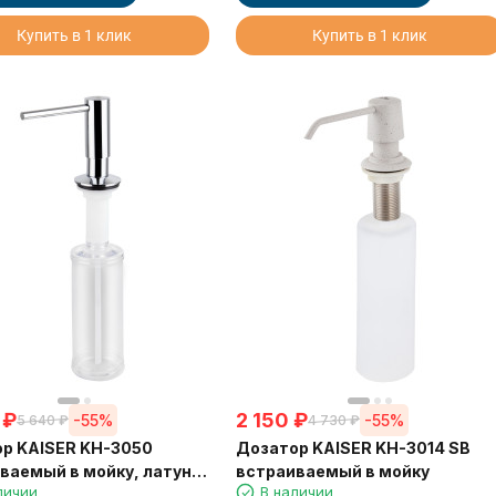
Купить в 1 клик
Купить в 1 клик
₽
2 150
₽
-55%
-55%
5 640
₽
4 730
₽
р KAISER KH-3050
Дозатор KAISER KH-3014 SB
ваемый в мойку, латунь,
встраиваемый в мойку
личии
В наличии
330 мл