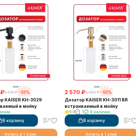
₽
2 570
₽
-55%
-55%
6 010
₽
5 660
₽
р KAISER KH-3029
Дозатор KAISER KH-3011 BR
ваемый в мойку
встраиваемый в мойку
личии
5.0
1
В наличии
В корзину
В корзину
Купить в 1 клик
Купить в 1 клик