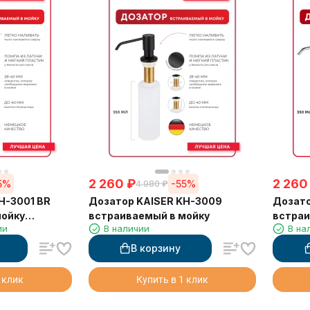
2 260
₽
2 260
5%
-55%
4 980
₽
H-3001 BR
Дозатор KAISER KH-3009
Дозато
мойку
встраиваемый в мойку
встраи
ии
В наличии
В на
В корзину
 клик
Купить в 1 клик