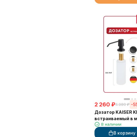
2 260
₽
-5
4 980
₽
Дозатор KAISER K
встраиваемый в м
В наличии
матовый)
В корзину