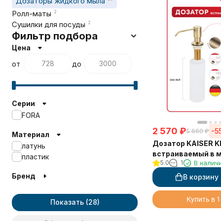
Дозаторы жидкого мыла
Ролл-маты
2
Сушилки для посуды
2
Фильтр подбора
Цена
от
до
Серии
FORA
2 570
₽
-5
5 660
₽
Материал
Дозатор KAISER K
латунь
встраиваемый в 
пластик
5.0
1
В налич
бронзовый
Бренд
В корзину
Купить в 1
Показать