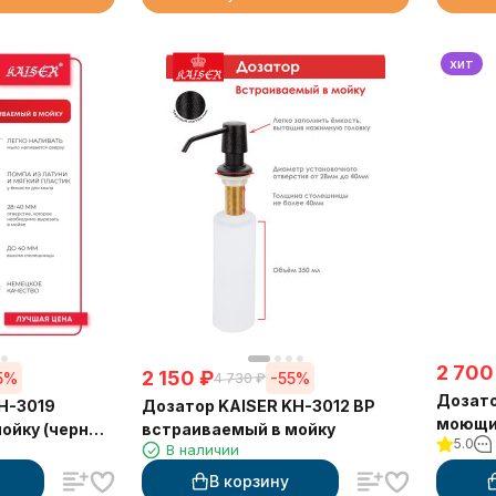
хит
2 700
2 150
₽
5%
-55%
4 730
₽
Дозато
H-3019
Дозатор KAISER KH-3012 BP
моющи
ойку (черный
встраиваемый в мойку
5.0
встраи
В наличии
В корзину