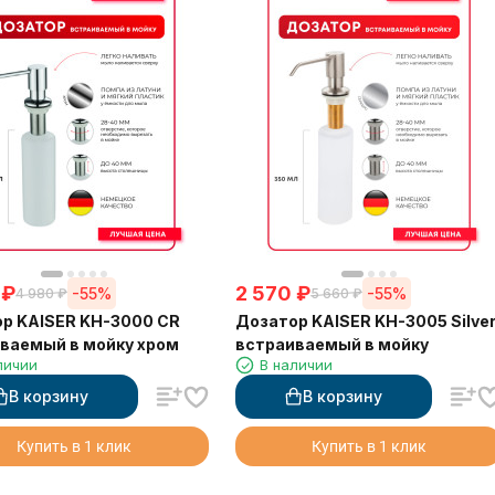
₽
2 570
₽
-55%
-55%
4 980
₽
5 660
₽
р KAISER KH-3000 CR
Дозатор KAISER KH-3005 Silve
ваемый в мойку хром
встраиваемый в мойку
личии
В наличии
В корзину
В корзину
Купить в 1 клик
Купить в 1 клик