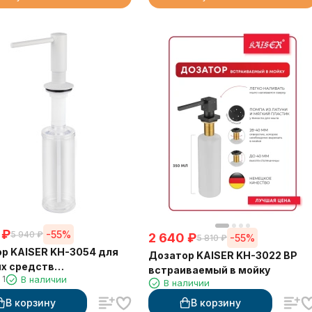
₽
-55%
5 940
₽
2 640
₽
-55%
5 810
₽
р KAISER KH-3054 для
Дозатор KAISER KH-3022 BP
х средств
встраиваемый в мойку
1
В наличии
ваемый в мойку
В наличии
В корзину
В корзину