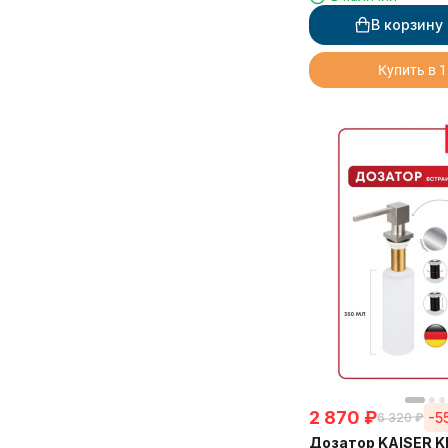
В корзину
Купить в 1
2 870
₽
-5
6 320
₽
Дозатор KAISER KH