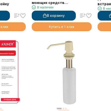
моющих средств
мойку
встраи
В наличии
встраиваемый в мойку
В на
серебристый матовый 330 мл
В корзину
 клик
Купить в 1 клик