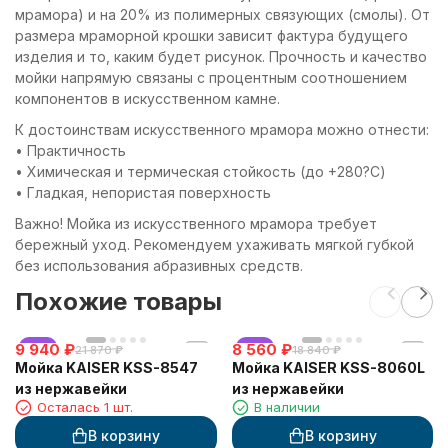
мрамора) и на 20% из полимерных связующих (смолы). От
размера мраморной крошки зависит фактура будущего
изделия и то, каким будет рисунок. Прочность и качество
мойки напрямую связаны с процентным соотношением
компонентов в искусственном камне.
К достоинствам искусственного мрамора можно отнести:
• Практичность
• Химическая и термическая стойкость (до +280?С)
• Гладкая, непористая поверхность
Важно! Мойка из искусственного мрамора требует
бережный уход. Рекомендуем ухаживать мягкой губкой
без использования абразивных средств.
Похожие товары
9 940
хит
₽
8 560
хит
₽
21 870
₽
18 840
₽
Мойка KAISER KSS-8547
Мойка KAISER KSS-8060L
из нержавейки
из нержавейки
Осталась 1 шт.
В наличии
В корзину
В корзину