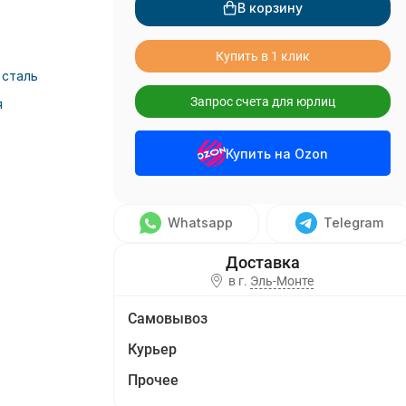
В корзину
Купить в 1 клик
сталь
Запрос счета для юрлиц
я
Купить на Ozon
Whatsapp
Telegram
в г.
Эль-Монте
Самовывоз
Курьер
Прочее