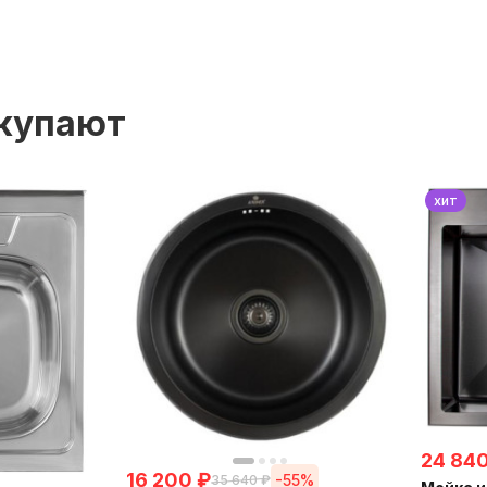
окупают
хит
24 84
16 200
₽
-55%
35 640
₽