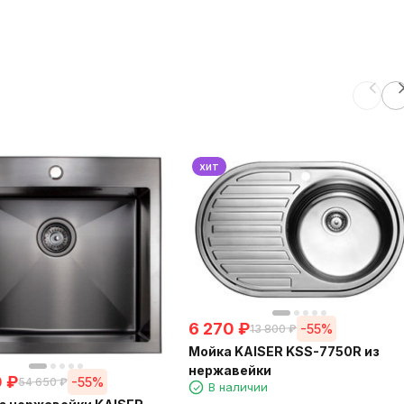
хит
6 270
₽
-55%
13 800
₽
Мойка KAISER KSS-7750R из
нержавейки
0
₽
-55%
54 650
₽
В наличии