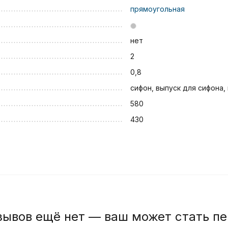
прямоугольная
нет
2
0,8
сифон, выпуск для сифона,
580
430
зывов ещё нет — ваш может стать п