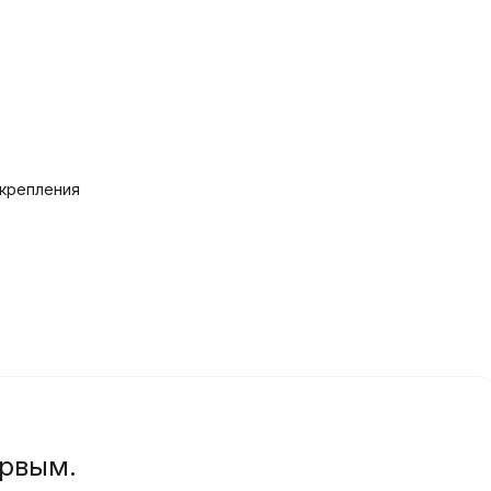
 крепления
ервым.