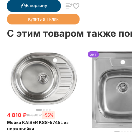
В корзину
Купить в 1 клик
C этим товаром также п
хит
4 810
₽
-55%
10 590
₽
Мойка KAISER KSS-5745L из
нержавейки