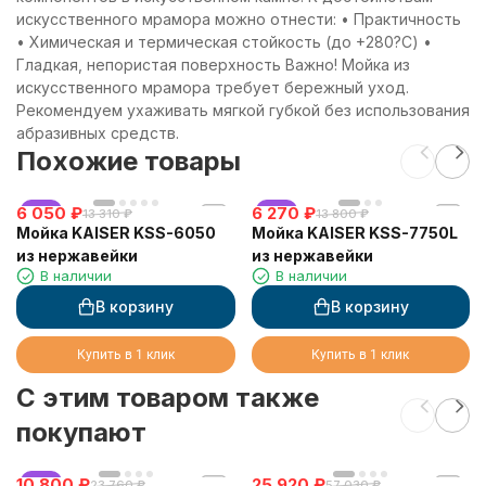
искусственного мрамора можно отнести: • Практичность
• Химическая и термическая стойкость (до +280?С) •
Гладкая, непористая поверхность Важно! Мойка из
искусственного мрамора требует бережный уход.
Рекомендуем ухаживать мягкой губкой без использования
абразивных средств.
Похожие товары
6 050
хит
₽
6 270
хит
₽
13 310
₽
13 800
₽
Мойка KAISER KSS-6050
Мойка KAISER KSS-7750L
из нержавейки
из нержавейки
В наличии
В наличии
В корзину
В корзину
Купить в 1 клик
Купить в 1 клик
C этим товаром также
покупают
10 800
хит
₽
25 920
₽
23 760
₽
57 030
₽