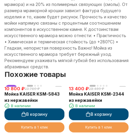
мрамора) и на 20% из полимерных связующих (смолы). От
размера мраморной крошки зависит фактура будущего
изделия и то, каким будет рисунок. Прочность и качество
мойки напрямую связаны с процентным соотношением
компонентов в искусственном камне. К достоинствам
искусственного мрамора можно отнести: • Практичность
• Химическая и термическая стойкость (до +280?С) •
Гладкая, непористая поверхность Важно! Мойка из
искусственного мрамора требует бережный уход.
Рекомендуем ухаживать мягкой губкой без использования
абразивных средств.
Похожие товары
10 800
хит
₽
13 400
₽
23 760
₽
29 480
₽
Мойка KAISER KSM-5843
Мойка KAISER KSM-2344
из нержавейки
из нержавейки
В наличии
В наличии
В корзину
В корзину
Купить в 1 клик
Купить в 1 клик