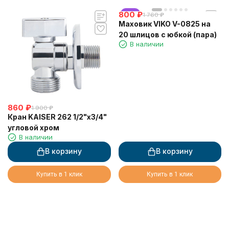
800
хит
₽
1 760
₽
Маховик VIKO V-0825 на
20 шлицов с юбкой (пара)
В наличии
860
₽
1 900
₽
Кран KAISER 262 1/2"х3/4"
угловой хром
В наличии
В корзину
В корзину
Купить в 1 клик
Купить в 1 клик