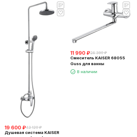
11 990
₽
26 380
₽
Смеситель KAISER 68055
Guss для ванны
В наличии
19 600
₽
43 120
₽
Душевая система KAISER