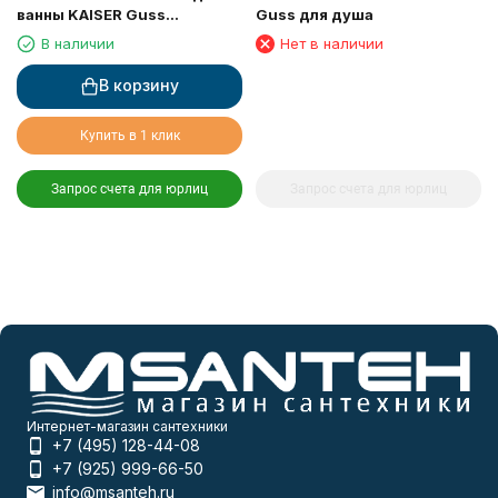
ванны KAISER Guss
Guss для душа
(68011+68022+стойка
В наличии
Нет в наличии
R1100) 6800К
В корзину
Купить в 1 клик
Запрос счета для юрлиц
Запрос счета для юрлиц
Интернет-магазин сантехники
+7 (495) 128-44-08
+7 (925) 999-66-50
info@msanteh.ru