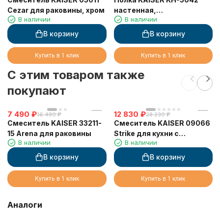
Cezar для раковины, хром
настенная,
В наличии
В наличии
прямоугольная, Чёрный
матовый 310*120*80
В корзину
В корзину
Купить в 1 клик
Купить в 1 клик
C этим товаром также
покупают
7 490
₽
12 830
₽
16 480
₽
28 230
₽
Смеситель KAISER 33211-
Смеситель KAISER 09066
15 Arena для раковины
Strike для кухни с
В наличии
В наличии
выдвижным изливом
В корзину
В корзину
Купить в 1 клик
Купить в 1 клик
Аналоги