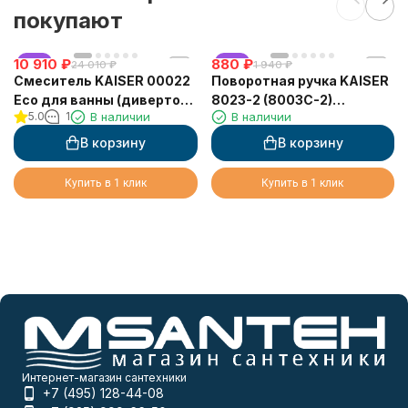
покупают
10 910
хит
₽
880
хит
₽
24 010
₽
1 940
₽
Смеситель KAISER 00022
Поворотная ручка KAISER
Eco для ванны (дивертор
8023-2 (8003C-2)
5.0
1
В наличии
В наличии
6002)
металлическая слив-
перелива 8003, матовый
В корзину
В корзину
чёрный
Купить в 1 клик
Купить в 1 клик
Интернет-магазин сантехники
+7 (495) 128-44-08