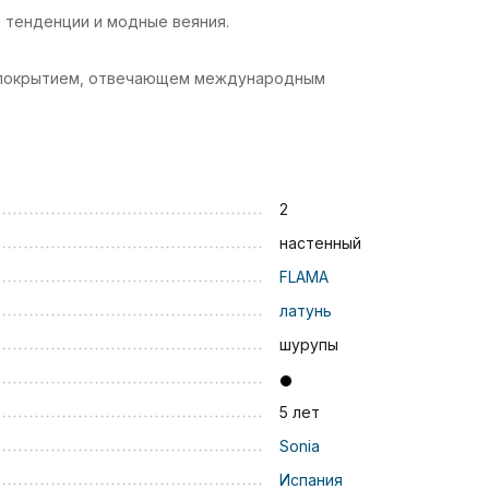
 тенденции и модные веяния.
м покрытием, отвечающем международным
2
настенный
FLAMA
латунь
шурупы
5 лет
Sonia
Испания