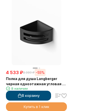
4 533
₽
-55%
9 980
₽
Полка для душа Langberger
черная одноэтажная угловая с
В наличии
пластиком 75660-BPC
В корзину
Купить в 1 клик