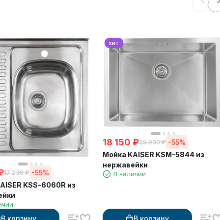
хит
18 150
₽
-55%
39 930
₽
Мойка KAISER KSM-5844 из
нержавейки
₽
-55%
17 230
₽
В наличии
AISER KSS-6060R из
ейки
ичии
В корзину
В корзину