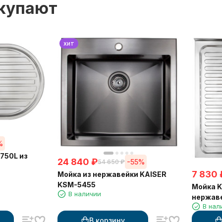
окупают
хит
%
750L из
24 840
₽
-55%
54 650
₽
7 830
Мойка из нержавейки KAISER
KSM-5455
Мойка K
В наличии
нержав
В нал
В корзину