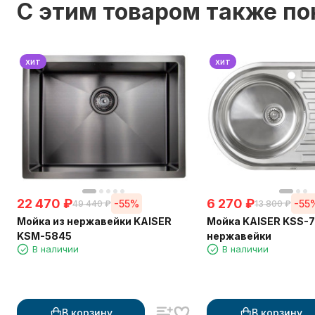
C этим товаром также п
хит
хит
22 470
₽
6 270
₽
-55%
-55
49 440
₽
13 800
₽
Мойка из нержавейки KAISER
Мойка KAISER KSS-7
KSM-5845
нержавейки
В наличии
В наличии
В корзину
В корзину