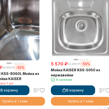
5 570
₽
-55%
12 260
₽
₽
-55%
10 890
₽
Мойка KAISER KSS-5050 из
1 KSS-8060L Мойка из
нержавейки
йки KAISER
В наличии
ась 1 шт.
В корзину
В корзину
Купить в 1 клик
Купить в 1 клик