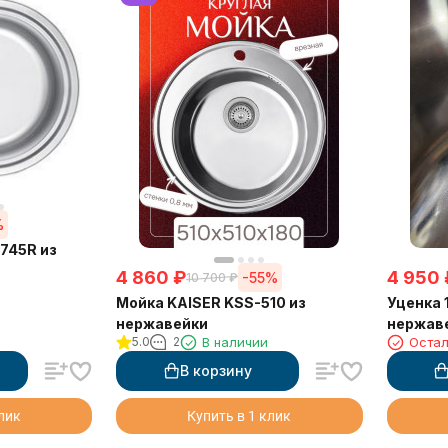
%
745R из
4 860
₽
4 950
-55%
10 700
₽
Мойка KAISER KSS-510 из
Уценка 
нержавейки
нержаве
5.0
2
В наличии
Остал
В корзину
клик
Купить в 1 клик