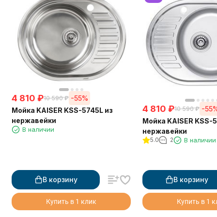
4 810
₽
-55%
10 590
₽
4 810
₽
-55
10 590
₽
Мойка KAISER KSS-5745L из
нержавейки
Мойка KAISER KSS-5
В наличии
нержавейки
5.0
2
В наличии
В корзину
В корзину
Купить в 1 клик
Купить в 1 