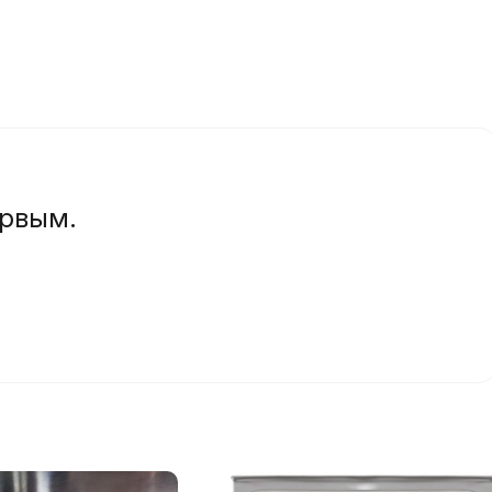
ервым.