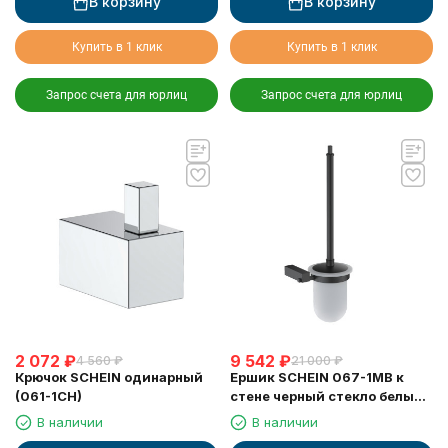
В корзину
В корзину
Купить в 1 клик
Купить в 1 клик
Запрос счета для юрлиц
Запрос счета для юрлиц
2 072
₽
9 542
₽
4 560
₽
21 000
₽
Крючок SCHEIN одинарный
Ершик SCHEIN 067-1MB к
(061-1CH)
стене черный стекло белый
матовый
В наличии
В наличии