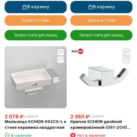
В корзину
В корзину
Купить в 1 клик
Купить в 1 клик
Запрос счета для юрлиц
Запрос счета для юрлиц
2 078
₽
2 380
₽
4 580
₽
5 240
₽
Мыльница SCHEIN 062CS-L к
Крючок SCHEIN двойной
стене керамика квадратная
хромированный (061-2CH)
из латуни
В наличии
Нет в наличии