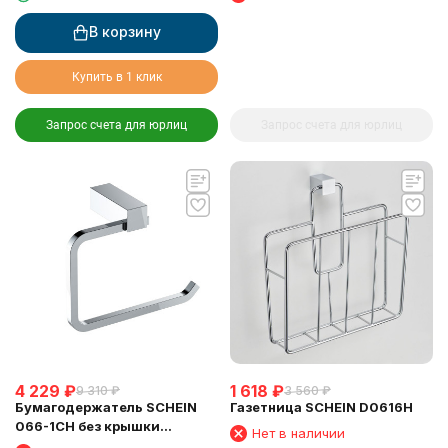
В корзину
Купить в 1 клик
Запрос счета для юрлиц
Запрос счета для юрлиц
4 229
₽
1 618
₽
9 310
₽
3 560
₽
Бумагодержатель SCHEIN
Газетница SCHEIN D0616H
066-1CH без крышки
Нет в наличии
хромированный