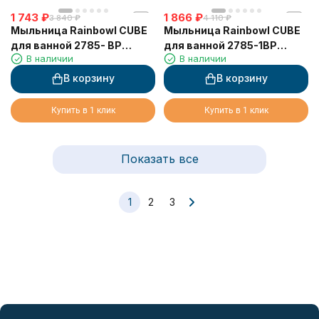
1 743
₽
1 866
₽
3 840
₽
4 110
₽
Мыльница Rainbowl CUBE
Мыльница Rainbowl CUBE
для ванной 2785- BP
для ванной 2785-1BP
В наличии
В наличии
настенная стекло чёрная
квадратная настенная
матовая
стекло черная матовая
В корзину
В корзину
Купить в 1 клик
Купить в 1 клик
Показать все
1
2
3