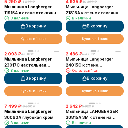
5 290
₽
4 935
₽
11 640
₽
10 860
₽
Мыльница Langberger
Мыльница Langberger
11915A к стене стеклянная
21815A к стене стеклянная
В наличии
В наличии
квадратная
квадратная
В корзину
В корзину
Купить в 1 клик
Купить в 1 клик
2 093
₽
2 486
₽
4 610
₽
5 470
₽
Мыльница Langberger
Мыльница Langberger
23017C настольная
24015C к стене
В наличии
Осталась 1 шт.
стеклянная матовая
стеклянная круглая
круглая
В корзину
В корзину
Купить в 1 клик
Купить в 1 клик
7 499
₽
2 642
₽
16 500
₽
5 820
₽
Мыльница Langberger
Мыльница LANGBERGER
30060A глубокая хром
30815A 3М к стене на
В наличии
В наличии
клейкой основе стекло