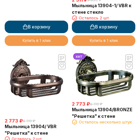
5 090
₽
Мыльница 13904-1/ VBR к
стене стекло
Осталось 2 шт.
В корзину
В корзину
Купить в 1 клик
Купить в 1 клик
хит
2 773
₽
6 110
₽
Мыльница 13904/BRONZE
"Решетка" к стене
2 773
₽
6 110
₽
Осталось несколько штук
Мыльница 13904/ VBR
"Решетка" к стене
Осталось 2 шт.