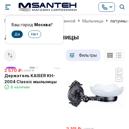
Главная
Аксессуары для ванной
Мыльницы
латунны
Ваш город
Москва
?
Латунные мыльницы
Фильтры
2 570
хит
₽
5 660
₽
Держатель KAISER KH-
2004 Classic мыльницы
В наличии
2 311
₽