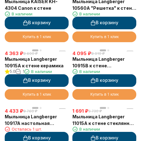
Мыльница KAISER KH-
Мыльница Langberger
4304 Canon к стене
10560A "Решетка" к стене
В наличии
В наличии
двойная хромированная
В корзину
В корзину
Купить в 1 клик
Купить в 1 клик
4 363
₽
4 095
₽
9 600
₽
9 010
₽
Мыльница Langberger
Мыльница Langberger
10915A к стене керамика
10915B к стене
5.0
1
В наличии
В наличии
хромированная
В корзину
В корзину
Купить в 1 клик
Купить в 1 клик
4 433
₽
1 691
₽
9 760
₽
3 730
₽
Мыльница Langberger
Мыльница Langberger
10917A настольная
11015A к стене стеклянная
Осталась 1 шт.
В наличии
керамика круглая
круглая
В корзину
В корзину