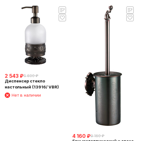
2 543
₽
5 600
₽
Диспенсер стекло
настольный (13916/ VBR)
Нет в наличии
4 160
₽
9 160
₽
Ерш металлический к стене