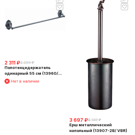
2 311
₽
5 090
₽
Полотенцедержатель
одинарный 55 см (13960/
VBR)
Нет в наличии
3 697
₽
8 140
₽
Ерш металлический
напольный (13907-2B/ VBR)