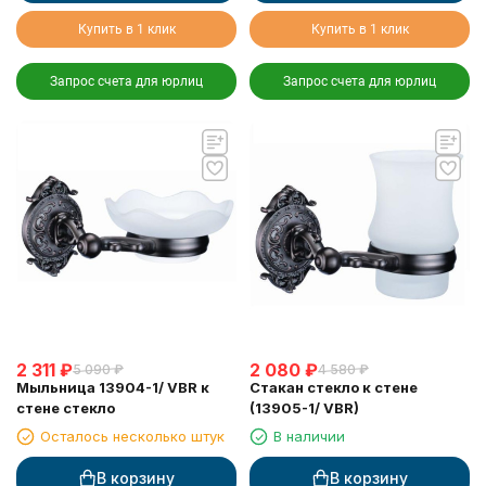
Купить в 1 клик
Купить в 1 клик
Запрос счета для юрлиц
Запрос счета для юрлиц
2 311
₽
2 080
₽
5 090
₽
4 580
₽
Мыльница 13904-1/ VBR к
Стакан стекло к стене
стене стекло
(13905-1/ VBR)
Осталось несколько штук
В наличии
В корзину
В корзину