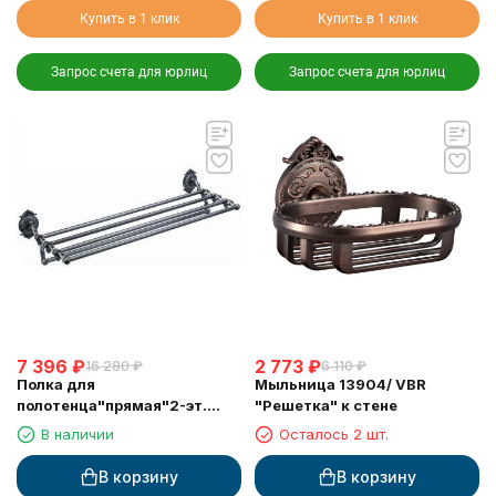
Купить в 1 клик
Купить в 1 клик
Запрос счета для юрлиц
Запрос счета для юрлиц
7 396
₽
2 773
₽
16 280
₽
6 110
₽
Полка для
Мыльница 13904/ VBR
полотенца"прямая"2-эт.
"Решетка" к стене
(13921/ VBR)
В наличии
Осталось 2 шт.
В корзину
В корзину