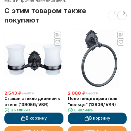
мыла и прочие наименования.
C этим товаром также
покупают
2 543
₽
2 080
₽
5 600
₽
4 580
₽
Стакан стекло двойной к
Полотенцедержатель
стене (13905G/ VBR)
"кольцо" (13906/ VBR)
В наличии
В наличии
В корзину
В корзину