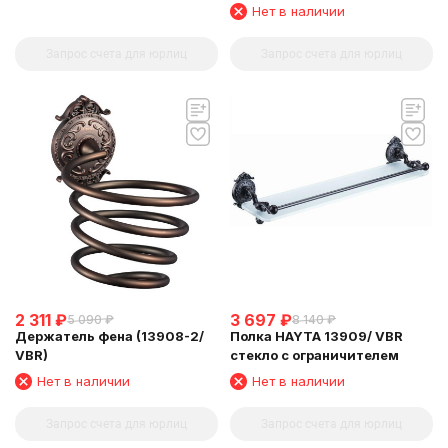
Нет в наличии
Запрос счета для юрлиц
Запрос счета для юрлиц
2 311
₽
3 697
₽
5 090
₽
8 140
₽
Держатель фена (13908-2/
Полка HAYTA 13909/ VBR
VBR)
стекло с ограничителем
Нет в наличии
Нет в наличии
Запрос счета для юрлиц
Запрос счета для юрлиц