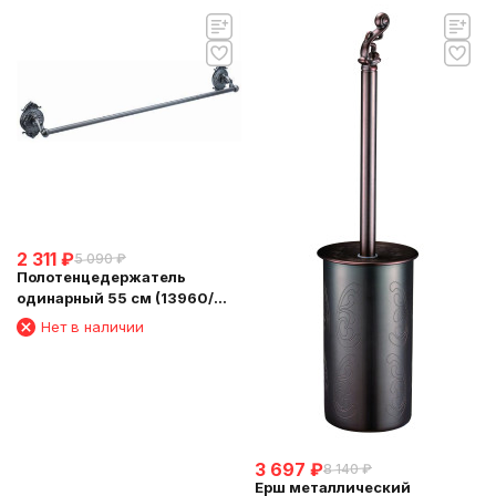
2 311
₽
5 090
₽
Полотенцедержатель
одинарный 55 см (13960/
VBR)
Нет в наличии
3 697
₽
8 140
₽
Ерш металлический