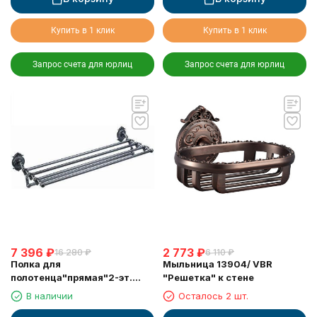
Купить в 1 клик
Купить в 1 клик
Запрос счета для юрлиц
Запрос счета для юрлиц
7 396
₽
2 773
₽
16 280
₽
6 110
₽
Полка для
Мыльница 13904/ VBR
полотенца"прямая"2-эт.
"Решетка" к стене
(13921/ VBR)
В наличии
Осталось 2 шт.