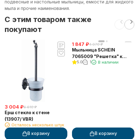
подвесные и настольные мыльницы, емкости для жидкого
мыла и прочие наименования.
C этим товаром также
покупают
1 847
₽
4 070
₽
Мыльница SCHEIN
7065009 "Решетка" к
5.0
1
В наличии
стене
3 004
₽
6 610
₽
Ерш стекло к стене
(13907/ VBR)
Осталось несколько штук
В корзину
В корзину