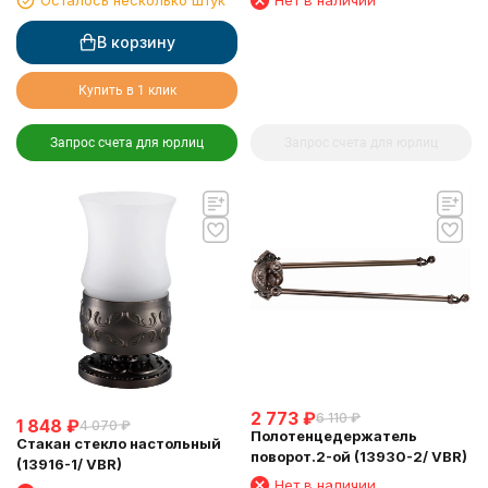
Осталось несколько штук
Нет в наличии
В корзину
Купить в 1 клик
Запрос счета для юрлиц
Запрос счета для юрлиц
2 773
₽
6 110
₽
1 848
₽
4 070
₽
Полотенцедержатель
Стакан стекло настольный
поворот.2-ой (13930-2/ VBR)
(13916-1/ VBR)
Нет в наличии