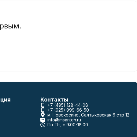
ервым.
ция
Контакты
+7 (495) 128-44-08
+7 (925) 999-66-50
м. Новокосино, Салтыковская 6 стр 12
info@msanteh.ru
Пн-Пт, с 9:00-18:00