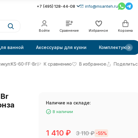
+7 (495) 128-44-08
info@msanteh.ru
Войти
Сравнение
Избранное
Корзина
для ванной
Аксессуары для кухни
Комплектующие
икул:
KS-60-FF-Br
К сравнению
В избранное
Поделитьс
-Br
Наличие на складе:
онза
В наличии
1 410
₽
3 110
₽
-55%