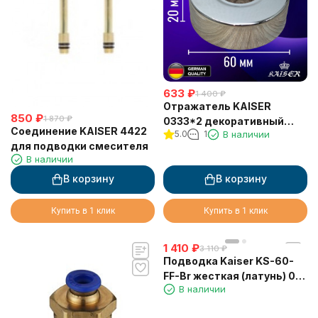
633
₽
1 400
₽
Отражатель KAISER
850
₽
1 870
₽
0333*2 декоративный
Соединение KAISER 4422
5.0
1
В наличии
d3/4"(26.0мм) х d60мм х
для подводки смесителя
20мм, пара, 2 шт
В наличии
В корзину
В корзину
Купить в 1 клик
Купить в 1 клик
1 410
₽
3 110
₽
Подводка Kaiser KS-60-
FF-Br жесткая (латунь) 0,6
В наличии
г/г бронза