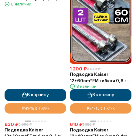
В наличии
1 200
₽
2 640
₽
Подводка Kaiser
12*60cm*FM гибкая 0,6 г/
В наличии
ш в блистере (пара - 2 шт)
В корзину
В корзину
Купить в 1 клик
Купить в 1 клик
930
₽
610
₽
2 050
₽
1 350
₽
Подводка Kaiser
Подводка Kaiser