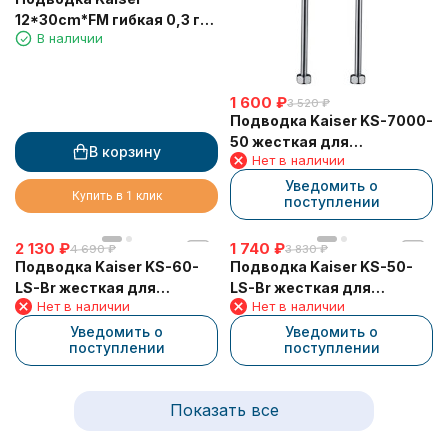
12*30cm*FM гибкая 0,3 г/ш
В наличии
в блистере (пара - 2 шт)
1 600
₽
3 520
₽
Подводка Kaiser KS-7000-
50 жесткая для
В корзину
Нет в наличии
смесителя (латунь) 0,5
Хром
Уведомить о
Купить в 1 клик
поступлении
2 130
₽
1 740
₽
4 690
₽
3 830
₽
Подводка Kaiser KS-60-
Подводка Kaiser KS-50-
LS-Br жесткая для
LS-Br жесткая для
Нет в наличии
Нет в наличии
смесителя (латунь) 0,6
смесителя (латунь) 0,5
Бронза
Бронза
Уведомить о
Уведомить о
поступлении
поступлении
Показать все