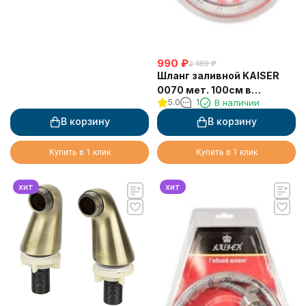
990
₽
2 180
₽
Шланг заливной KAISER
0070 мет. 100см в
5.0
1
В наличии
блистере
(14*100cm*F3/4*F3/4)
В корзину
В корзину
Купить в 1 клик
Купить в 1 клик
хит
хит