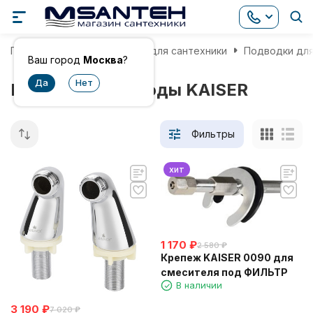
Главная
Комплектующие для сантехники
Подводки дл
Ваш город
Москва
?
Подводки для воды KAISER
Фильтры
хит
1 170
₽
2 580
₽
Крепеж KAISER 0090 для
смесителя под ФИЛЬТР
В наличии
3 190
₽
7 020
₽