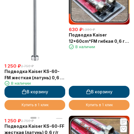
630
₽
1 390
₽
Подводка Kaiser
12*60cm*FM гибкая 0,6 г/
В наличии
ш в блистере 1 шт
1 250
₽
2 750
₽
Подводка Kaiser KS-60-
FM жесткая (латунь) 0,6 г/
В наличии
ш
В корзину
В корзину
Купить в 1 клик
Купить в 1 клик
1 250
₽
2 750
₽
Подводка Kaiser KS-60-FF
жесткая (латунь) 0,6 г/г