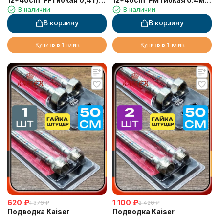
12*40cm*FF гибкая 0,4 г/г
12*40cm*FM гибкая 0.4м г/
В наличии
В наличии
в блистере (пара - 2 шт)
ш в блистере (1 шт)
В корзину
В корзину
Купить в 1 клик
Купить в 1 клик
620
₽
1 100
₽
1 370
₽
2 420
₽
Подводка Kaiser
Подводка Kaiser