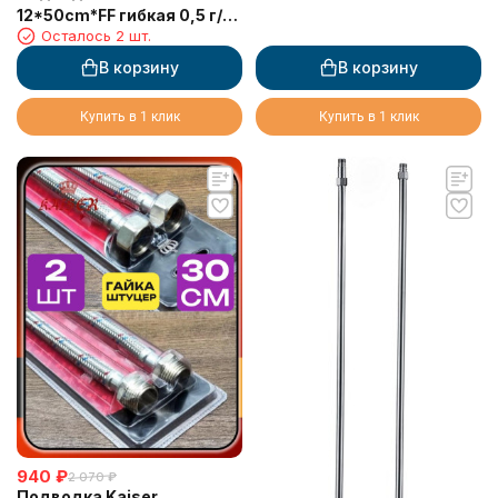
12*50cm*FF гибкая 0,5 г/г
Осталось 2 шт.
в блистере (пара - 2 шт)
В корзину
В корзину
Купить в 1 клик
Купить в 1 клик
940
₽
2 070
₽
Подводка Kaiser