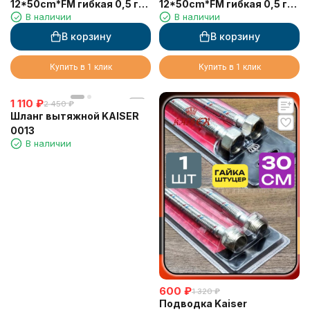
12*50cm*FM гибкая 0,5 г/ш
12*50cm*FM гибкая 0,5 г/ш
В наличии
В наличии
в блистере (1 шт)
в блистере (пара - 2 шт)
В корзину
В корзину
Купить в 1 клик
Купить в 1 клик
1 110
₽
2 450
₽
Шланг вытяжной KAISER
0013
В наличии
600
₽
1 320
₽
Подводка Kaiser