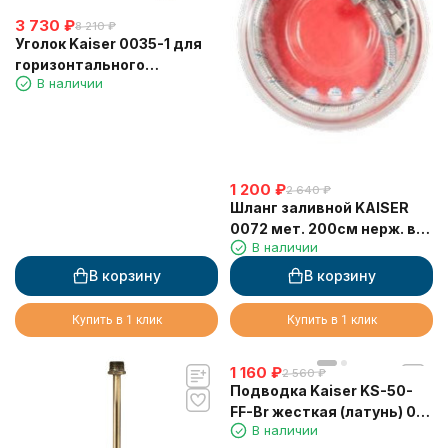
3 730
₽
8 210
₽
Уголок Kaiser 0035-1 для
горизонтального
В наличии
подключения смесителя
Бронза
1 200
₽
2 640
₽
Шланг заливной KAISER
0072 мет. 200см нерж. в
В наличии
блистере
(14*200cm*F3/4*F3/4)
В корзину
В корзину
Купить в 1 клик
Купить в 1 клик
1 160
₽
2 560
₽
Подводка Kaiser KS-50-
FF-Br жесткая (латунь) 0,5
В наличии
г/г бронза