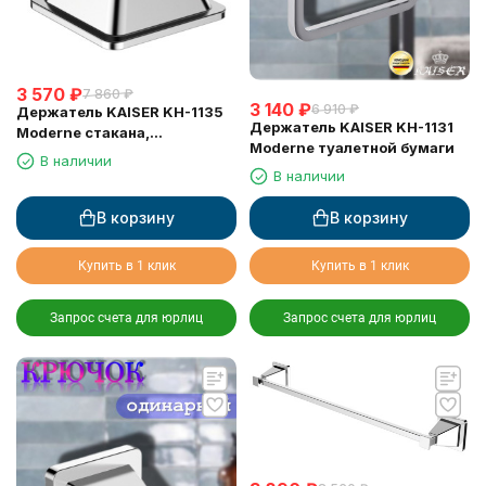
3 570
₽
7 860
₽
3 140
₽
6 910
₽
Держатель KAISER KH-1135
Держатель KAISER KH-1131
Moderne стакана,
Moderne туалетной бумаги
настольный
В наличии
В наличии
В корзину
В корзину
Купить в 1 клик
Купить в 1 клик
Запрос счета для юрлиц
Запрос счета для юрлиц