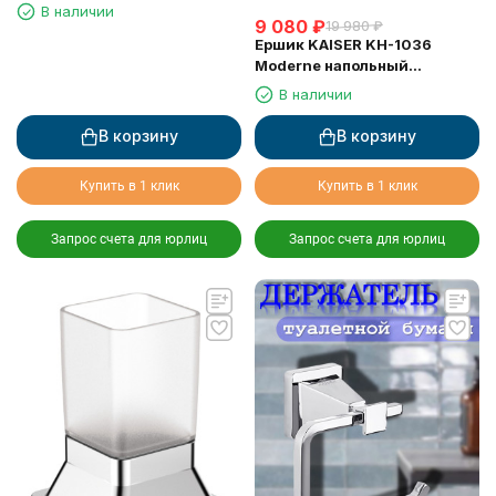
латунь/стекло, Хром
В наличии
9 080
₽
19 980
₽
Ершик KAISER KH-1036
Moderne напольный
(квадратный)
В наличии
В корзину
В корзину
Купить в 1 клик
Купить в 1 клик
Запрос счета для юрлиц
Запрос счета для юрлиц