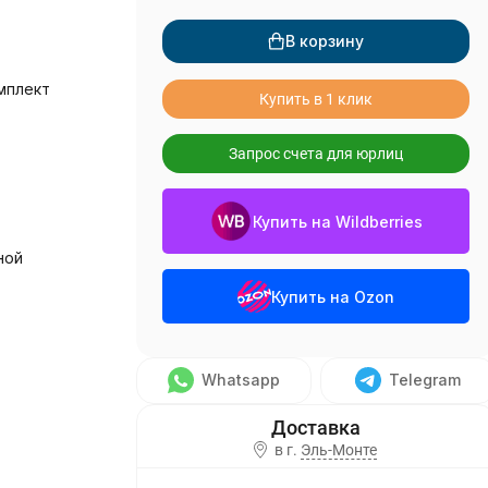
В корзину
мплект
Купить в 1 клик
Запрос счета для юрлиц
Купить на Wildberries
ной
Купить на Ozon
Whatsapp
Telegram
в г.
Эль-Монте