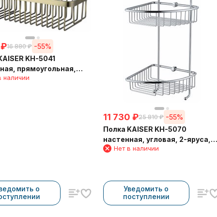
₽
-55%
16 880
₽
KAISER KH-5041
ная, прямоугольная,
в наличии
вый 310*120*80
11 730
₽
-55%
25 810
₽
Полка KAISER KH-5070
настенная, угловая, 2-яруса,
Нет в наличии
Хром 204*204*430*60
ведомить о
Уведомить о
оступлении
поступлении