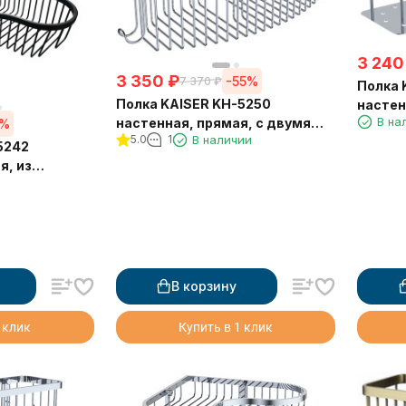
3 240
3 350
₽
-55%
7 370
₽
Полка 
Полка KAISER KH-5250
настен
В на
настенная, прямая, с двумя
5%
держат
5.0
1
В наличии
крючками, из нержавеющей
щёток,
5242
стали 350х150х90 мм, хром
я, из
ли,
чёрная
В корзину
 клик
Купить в 1 клик