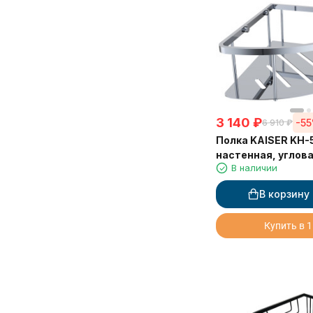
3 140
₽
-5
6 910
₽
Полка KAISER KH-
настенная, углова
В наличии
нержавеющей ста
230*230*90 мм, 
В корзину
Купить в 1