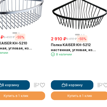
₽
-55%
6 450
₽
2 910
₽
-55%
6 410
₽
KAISER KH-5210
Полка KAISER KH-5212
ная, угловая, из
настенная, угловая, из
личии
веющей стали,
В наличии
нержавеющей стали,
0*90, хром
230*230*90, черная матовая
В корзину
В корзину
Купить в 1 клик
Купить в 1 клик