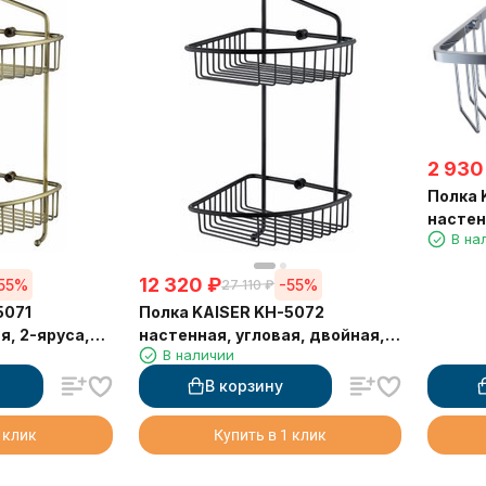
2 930
Полка 
настен
В на
нержа
230*23
12 320
₽
55%
-55%
27 110
₽
5071
Полка KAISER KH-5072
уса,
настенная, угловая, двойная,
В наличии
04*430*60
204*204*430*60 мм, черный
В корзину
 клик
Купить в 1 клик