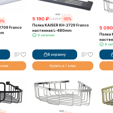
5 190
₽
-55%
11 420
₽
5%
Полка KAISER KH-2729 Franco
2709 Franco
5 090
настенная L-480mm
mm
Полка 
В наличии
настен
В на
214*21
В корзину
 клик
Купить в 1 клик