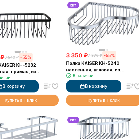
хит
3 350
₽
-55%
7 370
₽
₽
-55%
6 540
₽
Полка KAISER KH-5240
KAISER KH-5232
настенная, угловая, из
ная, прямая, из
В наличии
нержавеющей стали,
личии
веющей стали,
240*240*80, хром
0х90 мм, чёрная
В корзину
В корзину
ая
Купить в 1 клик
Купить в 1 клик
хит