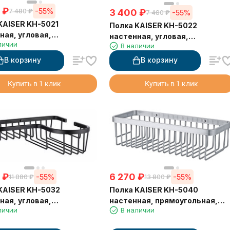
₽
-55%
3 400
₽
7 480
₽
-55%
7 480
₽
KAISER KH-5021
Полка KAISER KH-5022
ная, угловая,
настенная, угловая,
личии
0*72 мм, бронзовый
В наличии
230*230*72 мм, черный
В корзину
В корзину
Купить в 1 клик
Купить в 1 клик
₽
6 270
₽
-55%
-55%
11 880
₽
13 800
₽
KAISER KH-5032
Полка KAISER KH-5040
ная, угловая,
настенная, прямоугольная,
личии
В наличии
5*60 мм, черный
Хром 310*120*80