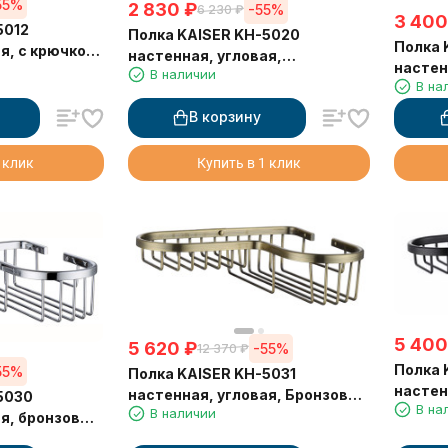
55%
2 830
₽
-55%
6 230
₽
3 400
5012
Полка KAISER KH-5020
Полка 
я, с крючком,
настенная, угловая,
настен
ерный
В наличии
230*230*72, хром
В на
230*23
В корзину
 клик
Купить в 1 клик
5 400
5 620
₽
-55%
12 370
₽
Полка 
55%
Полка KAISER KH-5031
настен
настенная, угловая, Бронзовый
5030
В на
215*23
В наличии
215*235*60
ая, бронзовый