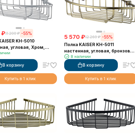
₽
-55%
11 200
₽
5 570
₽
-55%
12 260
₽
KAISER KH-5010
Полка KAISER KH-5011
ная, угловая, Хром,
настенная, угловая, бронзовы
личии
4*60
В наличии
214*214*60
В корзину
В корзину
Купить в 1 клик
Купить в 1 клик