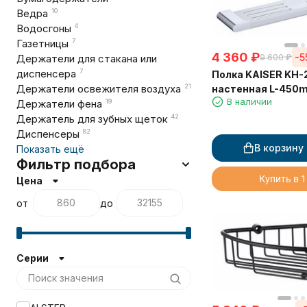
Ведра
10
Водосгоны
4
Газетницы
7
4 360
₽
-5
Держатели для стакана или
9 600
₽
диспенсера
7
Полка KAISER KH-
Держатели освежителя воздуха
21
настенная L-450
В наличии
Держатели фена
19
Держатель для зубных щеток
42
Диспенсеры
82
В корзину
Показать ещё
Фильтр подбора
Купить в 1
Цена
от
до
Серии