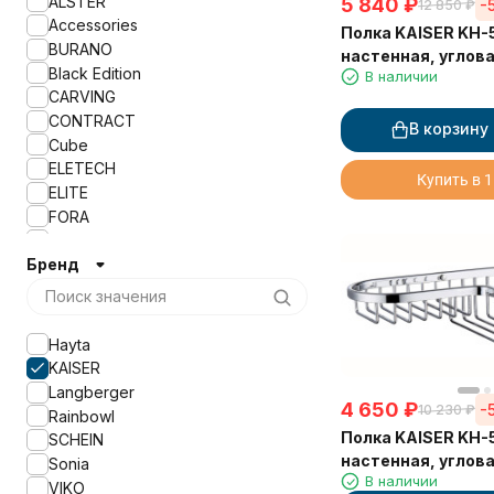
ALSTER
5 840
₽
-
12 850
₽
Accessories
Полка KAISER KH-
BURANO
настенная, углова
Black Edition
В наличии
214*214*60 мм, ч
CARVING
CONTRACT
В корзину
Cube
ELETECH
Купить в 1
ELITE
FORA
Franco
Бренд
GABRIEL ANTIC BRASS
GABRIEL ANTIC BRONZE
KLIMT
LEDRO
Hayta
LONG
KAISER
Lugano
Langberger
OTEL
4 650
₽
-
10 230
₽
Rainbowl
QUICK
Полка KAISER KH-
SCHEIN
S-5
настенная, углов
Sonia
SUPERIOR
В наличии
215*235*60
VIKO