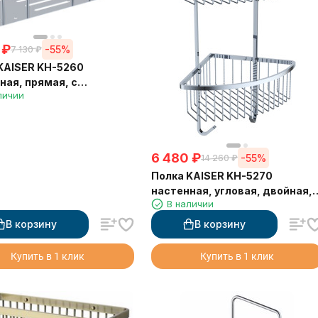
₽
-55%
7 130
₽
KAISER KH-5260
ная, прямая, с
личии
елем для зубных
 400х130х86 мм, хром
6 480
₽
-55%
14 260
₽
Полка KAISER KH-5270
настенная, угловая, двойная, 
В наличии
двумя крючками, из
нержавеющей стали, хром
В корзину
В корзину
Купить в 1 клик
Купить в 1 клик