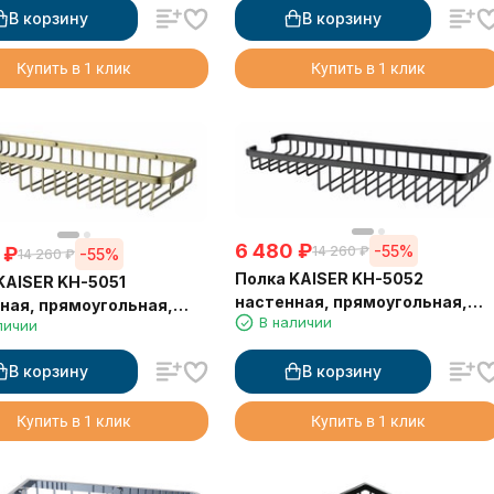
В корзину
В корзину
Купить в 1 клик
Купить в 1 клик
6 480
₽
-55%
₽
14 260
₽
-55%
14 260
₽
Полка KAISER KH-5052
KAISER KH-5051
настенная, прямоугольная,
ная, прямоугольная,
В наличии
355*130*50 мм, черный
личии
вый 355*130*50
В корзину
В корзину
Купить в 1 клик
Купить в 1 клик