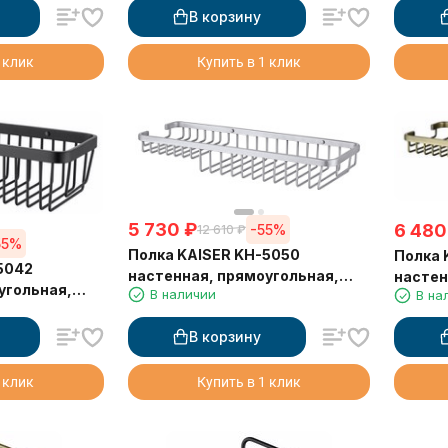
В корзину
 клик
Купить в 1 клик
5 730
₽
6 480
-55%
12 610
₽
55%
Полка KAISER KH-5050
Полка 
5042
настенная, прямоугольная,
настен
угольная,
В наличии
В на
Хром 355*130*50
бронзо
310*120*80
В корзину
 клик
Купить в 1 клик