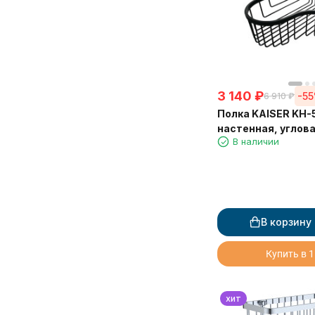
3 140
₽
-5
6 910
₽
Полка KAISER KH-
настенная, углова
В наличии
нержавеющей ста
240*240*80 мм, 
матовая
В корзину
Купить в 1
хит