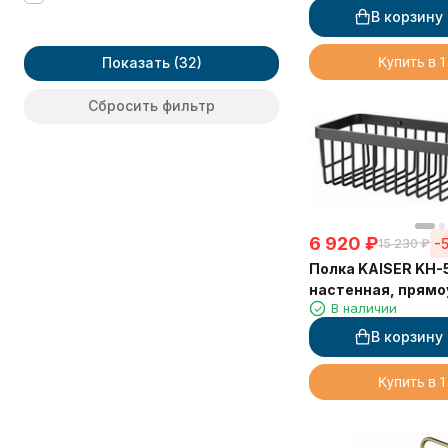
SWING
В корзину
Saine Gold
Van Gog
Показать
Купить в 1
Vico
Watteau
Сбросить фильтр
Аксессуары
6 920
₽
-
15 230
₽
Полка KAISER KH-
настенная, прямо
В наличии
Чёрный матовый 
В корзину
Купить в 1