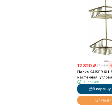
12 320
₽
-
27 110
₽
Полка KAISER KH-
настенная, угловая, 2-яр
В наличии
бронзовый 204*2
В корзину
Купить в 1