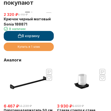
покупают
2 320
₽
5 110
₽
Крючок черный матовый
Sonia 188871
В наличии
В корзину
Купить в 1 клик
Аналоги
6 467
₽
3 930
₽
14 230
₽
8 650
₽
Полотенцедержатель 50 см
Стакан стекло к стене