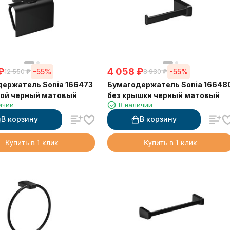
₽
4 058
₽
-55%
-55%
12 550
₽
8 930
₽
ержатель Sonia 166473
Бумагодержатель Sonia 16648
кой черный матовый
без крышки черный матовый
ичии
В наличии
В корзину
В корзину
Купить в 1 клик
Купить в 1 клик