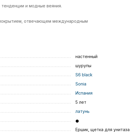
 тенденции и модные веяния.
м покрытием, отвечающем международным
настенный
шурупы
S6 black
Sonia
Испания
5 лет
латунь
Ершик, щетка для унитаза