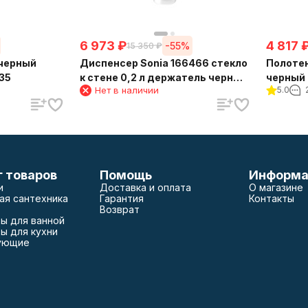
6 973
₽
4 817
-55%
15 350
₽
черный
Диспенсер Sonia 166466 стекло
Полоте
35
к стене 0,2 л держатель черный
черный 
Нет в наличии
5.0
матовый
г товаров
Помощь
Информа
и
Доставка и оплата
О магазине
ая сантехника
Гарантия
Контакты
Возврат
ы для ванной
ы для кухни
ующие