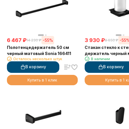
6 467
₽
3 930
₽
-55%
-55
14 230
₽
8 650
₽
Полотенцедержатель 50 см
Стакан стекло к сте
черный матовый Sonia 166411
держатель черный
Осталось несколько штук
В наличии
Sonia 166442
В корзину
В корзину
Купить в 1 клик
Купить в 1 