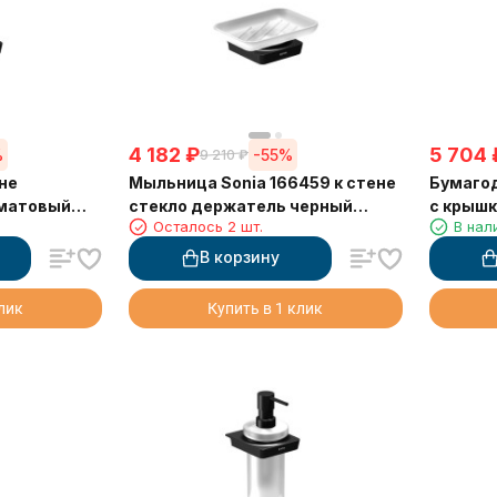
4 182
₽
5 704
%
-55%
9 210
₽
не
Мыльница Sonia 166459 к стене
Бумагод
 матовый
стекло держатель черный
с крыш
Осталось 2 шт.
В нал
матовый
В корзину
клик
Купить в 1 клик