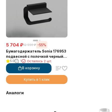
5 704
₽
-55%
12 550
₽
Бумагодержатель Sonia 176953
подвесной с полочкой черный
5.0
1
Осталось 2 шт.
матовый
В корзину
Купить в 1 клик
Аналоги