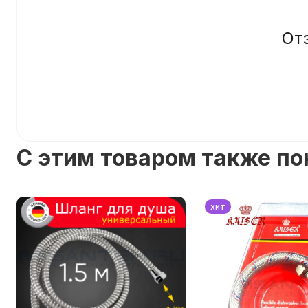
От
C этим товаром также п
хит