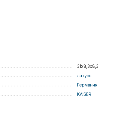
31х8,3х8,3
латунь
Германия
KAISER