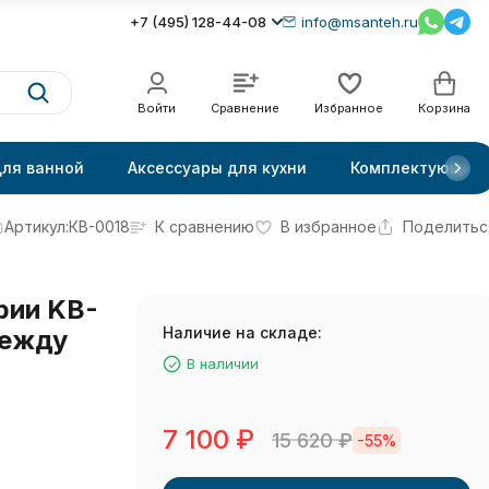
+7 (495) 128-44-08
info@msanteh.ru
Войти
Сравнение
Избранное
Корзина
для ванной
Аксессуары для кухни
Комплектующие
Артикул:
КВ-0018
К сравнению
В избранное
Поделитьс
рии KB-
Наличие на складе:
между
В наличии
7 100
₽
15 620
₽
-55%