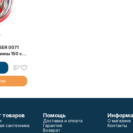
SER 0071
шины 150 см
 3/4"- 3/4,
клик
г товаров
Помощь
Информа
и
Доставка и оплата
О магазине
ая сантехника
Гарантия
Контакты
Возврат