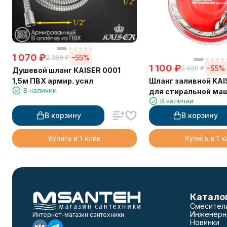
1 070
₽
-55%
2 360
₽
1 100
₽
-55%
2 420
₽
Душевой шланг KAISER 0001
Шланг заливной KAI
1,5м ПВХ армир. усил
В наличии
для стиральной ма
В наличии
нержавеющая сталь,
в блистере
В корзину
В корзину
Купить в 1 клик
Купить в 1 
Катало
Смесител
Инженерн
Интернет-магазин сантехники
Новинки