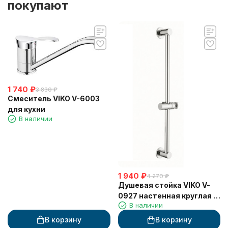
покупают
1 740
₽
3 830
₽
Смеситель VIKO V-6003
для кухни
В наличии
1 940
₽
4 270
₽
Душевая стойка VIKO V-
0927 настенная круглая с
В наличии
держателем для лейки,
без комплекта металл/
В корзину
В корзину
пластик хром