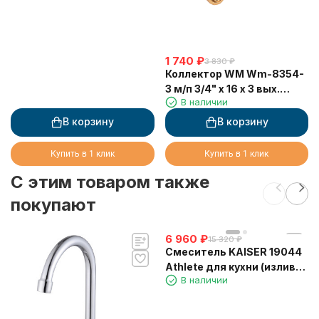
1 740
₽
3 830
₽
Коллектор WM Wm-8354-
3 м/п 3/4" х 16 х 3 вых.
В наличии
универсальный (кр+син
ручки)
В корзину
В корзину
Купить в 1 клик
Купить в 1 клик
C этим товаром также
покупают
6 960
₽
15 320
₽
Смеситель KAISER 19044
Athlete для кухни (излив
В наличии
7201)