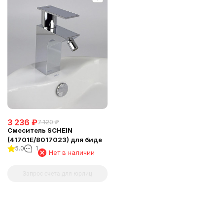
3 236
₽
7 120
₽
Смеситель SCHEIN
(41701E/8017023) для биде
5.0
1
Нет в наличии
Запрос счета для юрлиц