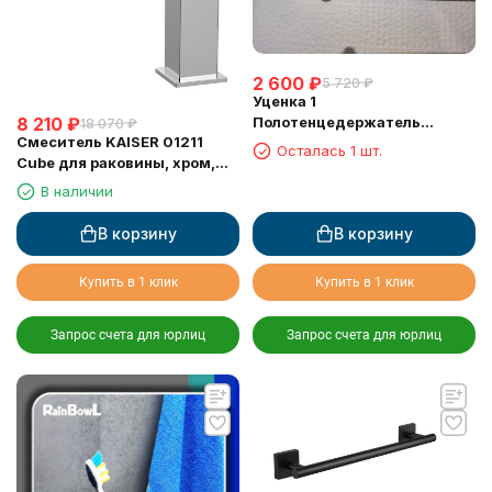
2 600
₽
5 720
₽
Уценка 1
Полотенцедержатель
8 210
₽
18 070
₽
Смеситель KAISER 01211
Rainbowl CUBE трубчатый на
Осталась 1 шт.
Cube для раковины, хром,
5 крючков 2731-5 хром
латунь
В наличии
В корзину
В корзину
Купить в 1 клик
Купить в 1 клик
Запрос счета для юрлиц
Запрос счета для юрлиц