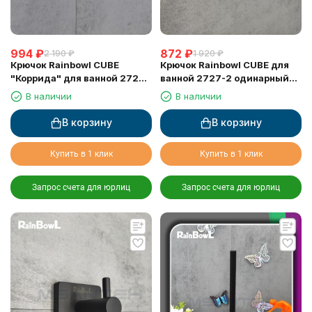
994
₽
872
₽
2 190
₽
1 920
₽
Крючок Rainbowl CUBE
Крючок Rainbowl CUBE для
"Коррида" для ванной 2722-
ванной 2727-2 одинарный
BP чёрный матовый
хром
В наличии
В наличии
В корзину
В корзину
Купить в 1 клик
Купить в 1 клик
Запрос счета для юрлиц
Запрос счета для юрлиц