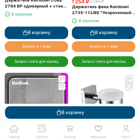
Держатель Rainbowl CUBE
1 254
₽
2 760
₽
2784 BP одинарный + стакан
Держатель фена Rainbowl
черный матовый
2735-1 CUBE "Укороченный"
В наличии
для ванной настенный хром
В наличии
В корзину
В корзину
Купить в 1 клик
Купить в 1 клик
Запрос счета для юрлиц
Запрос счета для юрлиц
В корзину
Главная
Каталог
Корзина
Избранное
Войти