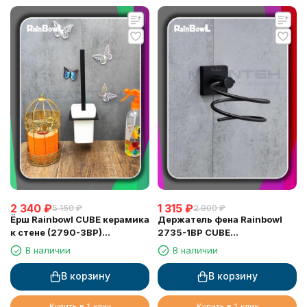
2 340
₽
1 315
₽
5 150
₽
2 900
₽
Ёрш Rainbowl CUBE керамика
Держатель фена Rainbowl
к стене (2790-3BP)
2735-1BP CUBE
квадратный черный
"Укороченный" черный,
В наличии
В наличии
матовый
матовый
В корзину
В корзину
Купить в 1 клик
Купить в 1 клик