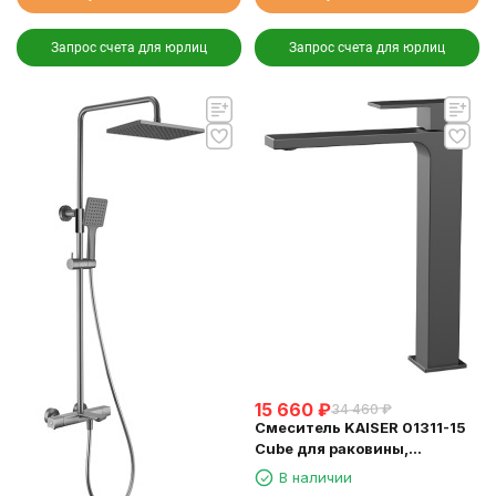
Запрос счета для юрлиц
Запрос счета для юрлиц
15 660
₽
34 460
₽
Смеситель KAISER 01311-15
Cube для раковины,
неповоротный, воронёная
В наличии
сталь