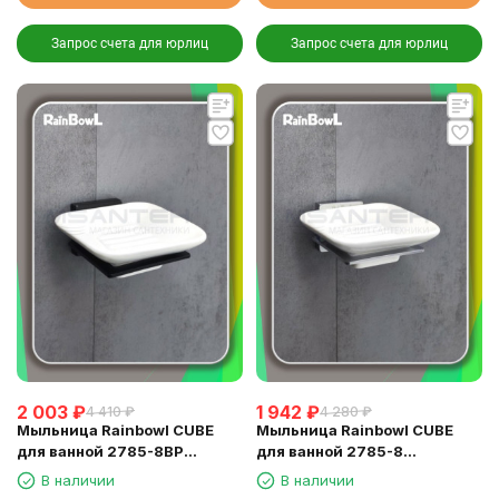
Запрос счета для юрлиц
Запрос счета для юрлиц
2 003
₽
1 942
₽
4 410
₽
4 280
₽
Мыльница Rainbowl CUBE
Мыльница Rainbowl CUBE
для ванной 2785-8BP
для ванной 2785-8
квадратная настенная
квадратная настенная
В наличии
В наличии
керамика чёрная матовая
керамика хром