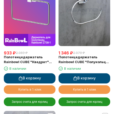
933
₽
1 346
₽
2 060
₽
2 970
₽
Полотенцедержатель
Полотенцедержатель
Rainbowl CUBE "Квадрат"
Rainbowl CUBE "Полукольцо"
2738-1 22 см
2726-1 хром
В наличии
В наличии
В корзину
В корзину
Купить в 1 клик
Купить в 1 клик
Запрос счета для юрлиц
Запрос счета для юрлиц