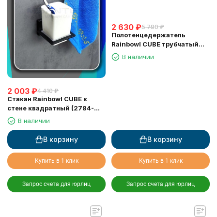
2 630
₽
5 790
₽
Полотенцедержатель
Rainbowl CUBE трубчатый
2756-40BP черный матовый
В наличии
40 см
2 003
₽
4 410
₽
Стакан Rainbowl CUBE к
стене квадратный (2784-
7BP) керамика черный
В наличии
матовый
В корзину
В корзину
Купить в 1 клик
Купить в 1 клик
Запрос счета для юрлиц
Запрос счета для юрлиц