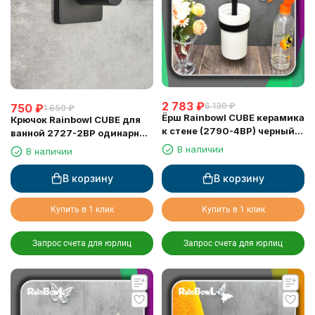
2 783
₽
6 130
₽
750
₽
1 650
₽
Ёрш Rainbowl CUBE керамика
Крючок Rainbowl CUBE для
к стене (2790-4BP) черный
ванной 2727-2BP одинарный
матовый
чёрный матовый
В наличии
В наличии
В корзину
В корзину
Купить в 1 клик
Купить в 1 клик
Запрос счета для юрлиц
Запрос счета для юрлиц