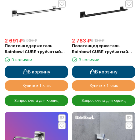
2 691
₽
2 783
₽
5 930
₽
6 130
₽
Полотенцедержатель
Полотенцедержатель
Rainbowl CUBE трубчатый
Rainbowl CUBE трубчатый
2756-60 хром 60 см
2756-60BP черный матовый
В наличии
В наличии
60 см
В корзину
В корзину
Купить в 1 клик
Купить в 1 клик
Запрос счета для юрлиц
Запрос счета для юрлиц