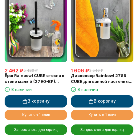
2 462
₽
1 606
₽
5 420
₽
3 540
₽
Ёрш Rainbowl CUBE стекло к
Диспенсер Rainbowl 2788
стене малый (2790-BP)
CUBE для ванной настенный
чёрный матовый
стекло хром
В наличии
В наличии
В корзину
В корзину
Купить в 1 клик
Купить в 1 клик
Запрос счета для юрлиц
Запрос счета для юрлиц