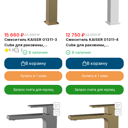
15 660
₽
12 750
₽
34 460
₽
28 050
₽
Смеситель KAISER 01311-3
Смеситель KAISER 01311-4
Cube для раковины,
Cube для раковины,
5.0
2
неповоротный, шлифованное
неповоротный, белый
В наличии
В наличии
золото
матовый
В корзину
В корзину
Купить в 1 клик
Купить в 1 клик
Запрос счета для юрлиц
Запрос счета для юрлиц