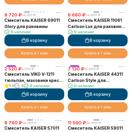
8 720
₽
6 660
₽
19 190
₽
14 660
₽
Смеситель KAISER 69011
Смеситель KAISER 11061
Glory для раковины
Carlson Lux для раковины,
В наличии
В наличии
хром
В корзину
В корзину
Купить в 1 клик
Купить в 1 клик
2 520
хит
₽
7 130
хит
₽
5 550
₽
15 690
₽
Смеситель VIKO V-1211
Смеситель KAISER 44311
тюльпан, маховики крест
Carlson Style для
5.0
4
В наличии
В наличии
керамика, излив
раковины
поворотный, низкий
В корзину
В корзину
Купить в 1 клик
Купить в 1 клик
8 760
₽
11 560
₽
19 280
₽
25 440
₽
Смеситель KAISER 57011
Смеситель KAISER 59011