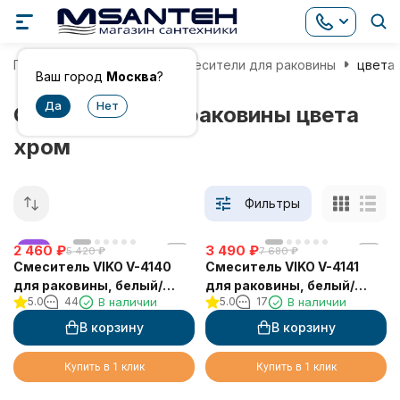
Главная
Смесители
Смесители для раковины
цвета
Ваш город
Москва
?
Смесители для раковины цвета
хром
Фильтры
2 460
хит
₽
3 490
₽
5 420
₽
7 680
₽
Смеситель VIKO V-4140
Смеситель VIKO V-4141
для раковины, белый/
для раковины, белый/
5.0
44
В наличии
5.0
17
В наличии
хром
хром
В корзину
В корзину
Купить в 1 клик
Купить в 1 клик