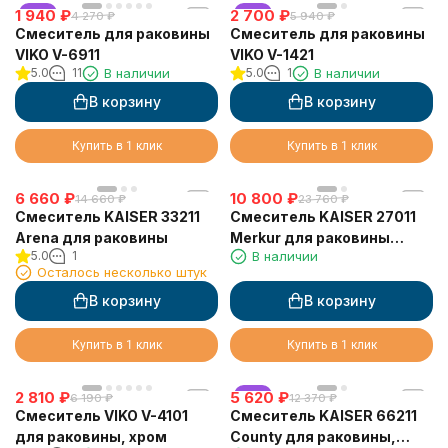
1 940
хит
₽
2 700
хит
₽
4 270
₽
5 940
₽
Смеситель для раковины
Смеситель для раковины
VIKO V-6911
VIKO V-1421
5.0
11
В наличии
5.0
1
В наличии
В корзину
В корзину
Купить в 1 клик
Купить в 1 клик
6 660
₽
10 800
₽
14 660
₽
23 760
₽
Смеситель KAISER 33211
Смеситель KAISER 27011
Arena для раковины
Merkur для раковины
5.0
1
В наличии
(6239 Картридж )
Осталось несколько штук
В корзину
В корзину
Купить в 1 клик
Купить в 1 клик
2 810
₽
5 620
хит
₽
6 190
₽
12 370
₽
Смеситель VIKO V-4101
Смеситель KAISER 66211
для раковины, хром
County для раковины,