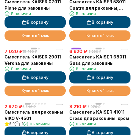
Смеситель KAISER 07011
Смеситель KAISER 58011
Plane для раковины
Cuatro для раковины,
В наличии
В наличии
хром
В корзину
В корзину
Купить в 1 клик
Купить в 1 клик
7 020
₽
6 920
хит
₽
15 450
₽
15 230
₽
Смеситель KAISER 29011
Смеситель KAISER 68011
Verona для раковины
Guss для раковины
В наличии
В наличии
В корзину
В корзину
Купить в 1 клик
Купить в 1 клик
2 970
₽
8 210
₽
6 540
₽
18 070
₽
Смеситель для раковины
Смеситель KAISER 41011
VIKO V-4501
Cross для раковины, хром
5.0
1
В наличии
В наличии
В корзину
В корзину