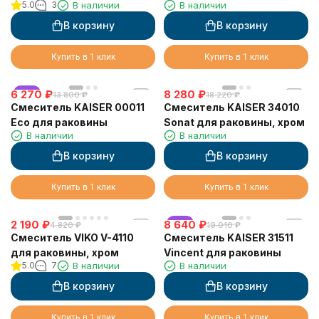
5.0
3
В наличии
В наличии
хром
В корзину
В корзину
Купить в 1 клик
Купить в 1 клик
6 270
хит
₽
8 280
₽
13 800
₽
18 220
₽
Смеситель KAISER 00011
Смеситель KAISER 34010
Eco для раковины
Sonat для раковины, хром
В наличии
В наличии
В корзину
В корзину
Купить в 1 клик
Купить в 1 клик
2 190
₽
8 640
хит
₽
4 820
₽
19 010
₽
Смеситель VIKO V-4110
Смеситель KAISER 31511
для раковины, хром
Vincent для раковины
5.0
7
В наличии
В наличии
В корзину
В корзину
Купить в 1 клик
Купить в 1 клик