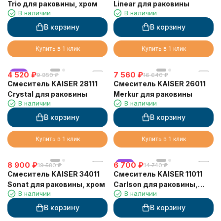
Trio для раковины, хром
Linear для раковины
В наличии
В наличии
В корзину
В корзину
Купить в 1 клик
Купить в 1 клик
4 520
хит
₽
7 560
₽
9 950
₽
16 640
₽
Смеситель KAISER 28111
Смеситель KAISER 26011
Crystal для раковины
Merkur для раковины
В наличии
В наличии
В корзину
В корзину
Купить в 1 клик
Купить в 1 клик
8 900
₽
6 700
хит
₽
19 580
₽
14 740
₽
Смеситель KAISER 34011
Смеситель KAISER 11011
Sonat для раковины, хром
Carlson для раковины,
В наличии
В наличии
хром
В корзину
В корзину