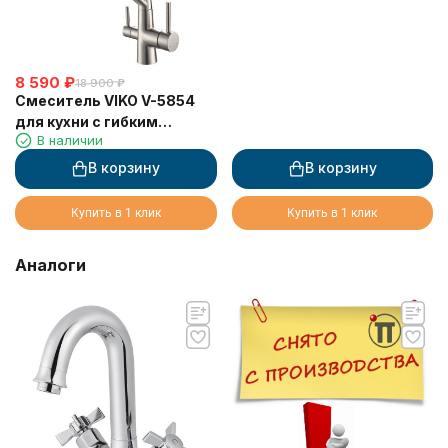
8 590
₽
18 900
₽
Смеситель VIKO V-5854
для кухни с гибким
В наличии
изливом и подключением
к фильтру 2 в 1
В корзину
В корзину
(нержавеющая сталь)
картридж d35 мм,
Купить в 1 клик
Купить в 1 клик
(корпус/излив: серебро/
белый)
Аналоги