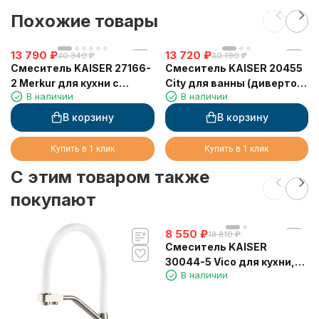
Похожие товары
13 790
₽
13 720
₽
30 340
₽
30 190
₽
Смеситель KAISER 27166-
Смеситель KAISER 20455
2 Merkur для кухни с
City для ванны (дивертор
В наличии
В наличии
выдвижным изливом
317)
В корзину
В корзину
Купить в 1 клик
Купить в 1 клик
C этим товаром также
покупают
8 550
₽
18 810
₽
Смеситель KAISER
30044-5 Vico для кухни,
В наличии
серебро