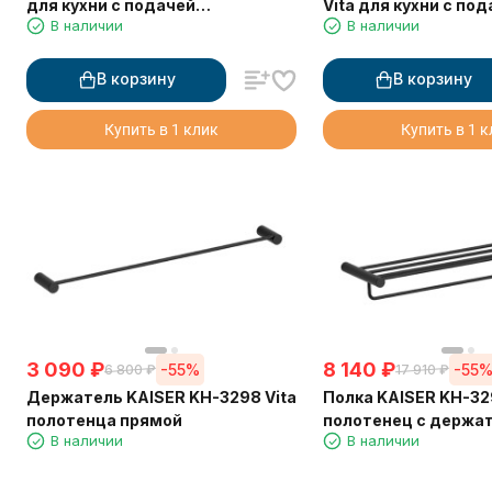
для кухни с подачей
Vita для кухни с по
В наличии
В наличии
фильтрованной воды
фильтрованной вод
выдвижной лейкой
В корзину
В корзину
Купить в 1 клик
Купить в 1 
3 090
₽
8 140
₽
-55%
-55
6 800
₽
17 910
₽
Держатель KAISER KH-3298 Vita
Полка KAISER KH-32
полотенца прямой
полотенец с держа
В наличии
В наличии