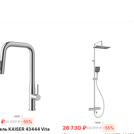
₽
-55%
31 350
₽
26 730
₽
-55%
58 810
₽
ль KAISER 43444 Vita