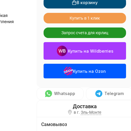
В корзину
бкая
Купить в 1 клик
пления
Запрос счета для юрлиц
Купить на Wildberries
Купить на Ozon
Whatsapp
Telegram
в г.
Эль-Монте
Самовывоз