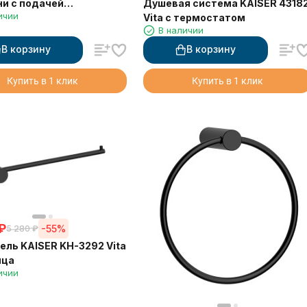
Душевая система KAISER 4318
ни с подачей
ичии
Vita с термостатом
ванной воды и
В наличии
ной лейкой
В корзину
В корзину
Купить в 1 клик
Купить в 1 клик
₽
-55%
5 280
₽
ль KAISER KH-3292 Vita
нца
ичии