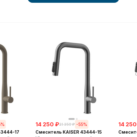
14 250
₽
14 250
5%
-55%
31 350
₽
43444-17
Смеситель KAISER 43444-15
Смесите