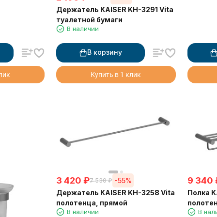
Держатель KAISER KH-3291 Vita
туалетной бумаги
В наличии
В корзину
клик
Купить в 1 клик
3 420
₽
9 340
-55%
7 530
₽
Держатель KAISER KH-3258 Vita
Полка K
полотенца, прямой
полотен
В наличии
В нал