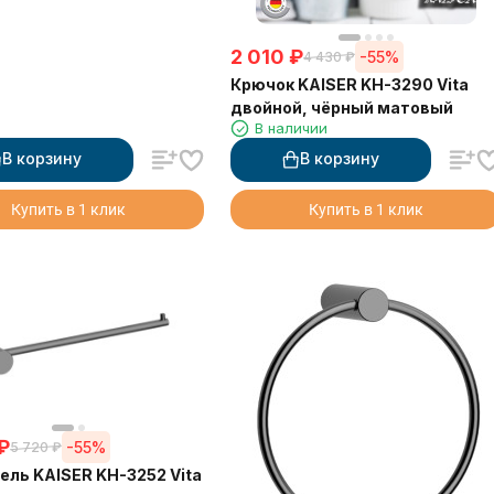
2 010
₽
-55%
4 430
₽
Крючок KAISER KH-3290 Vita
двойной, чёрный матовый
В наличии
В корзину
В корзину
Купить в 1 клик
Купить в 1 клик
₽
-55%
5 720
₽
ль KAISER KH-3252 Vita