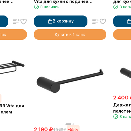
дачей
Vita для кухни с подачей
для кух
В наличии
В нал
ы и
фильтрованной воды и
фильтро
выдвижной лейкой
выдвиж
В корзину
клик
Купить в 1 клик
2 400
%
Держате
99 Vita для
полоте
телем
В нал
2 190
₽
-55%
4 820
₽