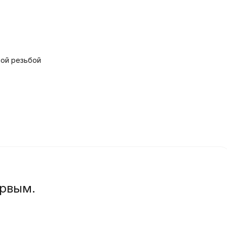
ной резьбой
ервым.