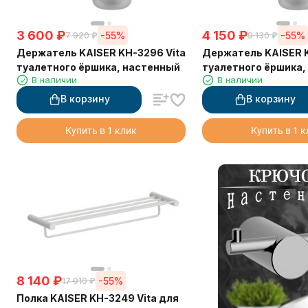
3 600
₽
4 150
₽
-55%
-55%
7 920
₽
9 130
₽
Держатель KAISER KH-3296 Vita
Держатель KAISER K
туалетного ёршика, настенный
туалетного ёршика,
В наличии
В наличии
В корзину
В корзину
Купить в 1 клик
Купить в 1 
8 140
₽
-55%
17 910
₽
Полка KAISER KH-3249 Vita для