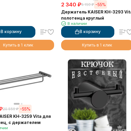
2 340
₽
-55%
5 150
₽
Держатель KAISER KH-3293 Vit
полотенца круглый
В наличии
В корзину
В корзину
Купить в 1 клик
Купить в 1 клик
₽
-55%
20 550
₽
AISER KH-3259 Vita для
ец, с держателем
ичии