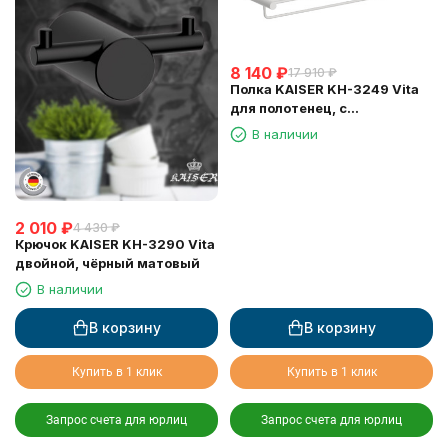
8 140
₽
17 910
₽
Полка KAISER KH-3249 Vita
для полотенец, с
держателем
В наличии
2 010
₽
4 430
₽
Крючок KAISER KH-3290 Vita
двойной, чёрный матовый
В наличии
В корзину
В корзину
Купить в 1 клик
Купить в 1 клик
Запрос счета для юрлиц
Запрос счета для юрлиц