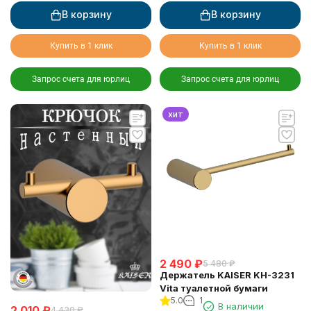
В корзину
В корзину
Купить в 1 клик
Купить в 1 клик
Запрос счета для юрлиц
Запрос счета для юрлиц
хит
2 490
₽
5 480
₽
Держатель KAISER KH-3231
Vita туалетной бумаги
5.0
1
В наличии
2 010
₽
4 430
₽