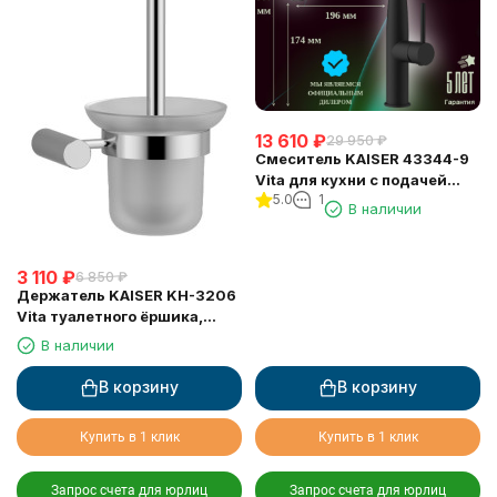
13 610
₽
29 950
₽
Смеситель KAISER 43344-9
Vita для кухни с подачей
5.0
1
фильтрованной воды
В наличии
3 110
₽
6 850
₽
Держатель KAISER KH-3206
Vita туалетного ёршика,
настенный
В наличии
В корзину
В корзину
Купить в 1 клик
Купить в 1 клик
Запрос счета для юрлиц
Запрос счета для юрлиц