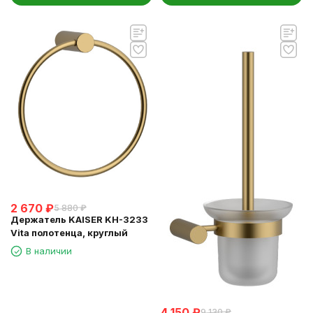
2 670
₽
5 880
₽
Держатель KAISER KH-3233
Vita полотенца, круглый
В наличии
4 150
₽
9 130
₽