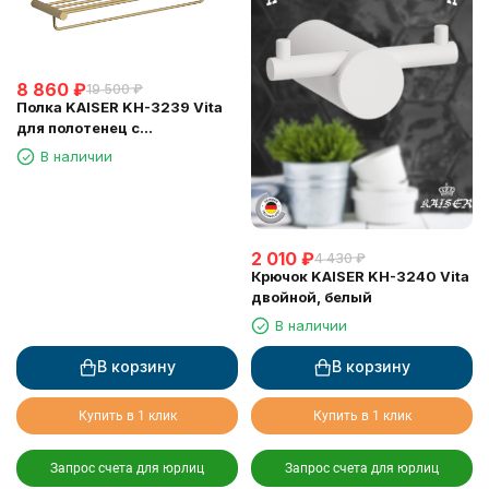
8 860
₽
19 500
₽
Полка KAISER KH-3239 Vita
для полотенец с
держателем
В наличии
2 010
₽
4 430
₽
Крючок KAISER KH-3240 Vita
двойной, белый
В наличии
В корзину
В корзину
Купить в 1 клик
Купить в 1 клик
Запрос счета для юрлиц
Запрос счета для юрлиц