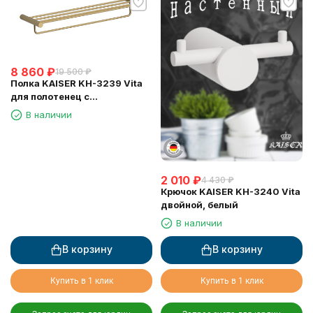
8 860
₽
19 500
₽
Полка KAISER KH-3239 Vita
для полотенец с
держателем
В наличии
2 010
₽
4 430
₽
Крючок KAISER KH-3240 Vita
двойной, белый
В наличии
В корзину
В корзину
Купить в 1 клик
Купить в 1 клик