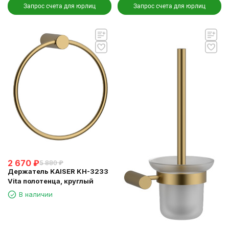
Запрос счета для юрлиц
Запрос счета для юрлиц
2 670
₽
5 880
₽
Держатель KAISER KH-3233
Vita полотенца, круглый
В наличии