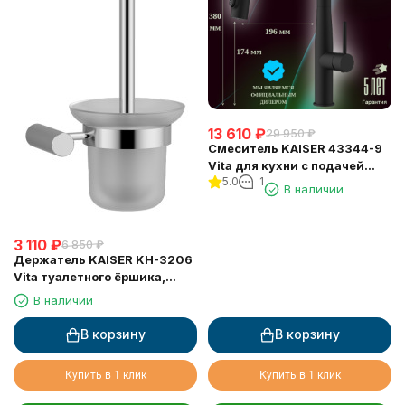
13 610
₽
29 950
₽
Смеситель KAISER 43344-9
Vita для кухни с подачей
5.0
1
фильтрованной воды
В наличии
3 110
₽
6 850
₽
Держатель KAISER KH-3206
Vita туалетного ёршика,
настенный
В наличии
В корзину
В корзину
Купить в 1 клик
Купить в 1 клик