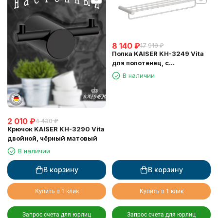
8 140
₽
17 910
₽
Полка KAISER KH-3249 Vita
для полотенец, с
держателем
В наличии
2 010
₽
4 430
₽
Крючок KAISER KH-3290 Vita
двойной, чёрный матовый
В наличии
В корзину
В корзину
Купить в 1 клик
Купить в 1 клик
Запрос счета для юрлиц
Запрос счета для юрлиц