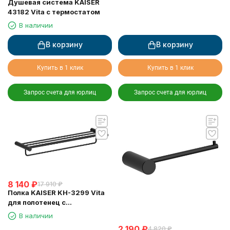
Душевая система KAISER
43182 Vita с термостатом
В наличии
В корзину
В корзину
Купить в 1 клик
Купить в 1 клик
Запрос счета для юрлиц
Запрос счета для юрлиц
8 140
₽
17 910
₽
Полка KAISER KH-3299 Vita
для полотенец с
держателем
В наличии
2 190
₽
4 820
₽