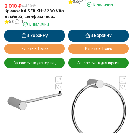
5.0
1
В наличии
2 010
₽
4 430
₽
Крючок KAISER KH-3230 Vita
двойной, шлифованное
5.0
1
золото
В наличии
В корзину
В корзину
Купить в 1 клик
Купить в 1 клик
Запрос счета для юрлиц
Запрос счета для юрлиц