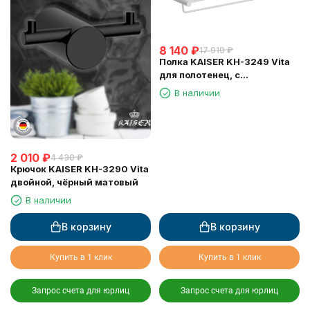
8 140
₽
17 910
₽
Полка KAISER KH-3249 Vita
для полотенец, с
держателем
В наличии
2 010
₽
4 430
₽
Крючок KAISER KH-3290 Vita
двойной, чёрный матовый
В наличии
В корзину
В корзину
Купить в 1 клик
Купить в 1 клик
Запрос счета для юрлиц
Запрос счета для юрлиц