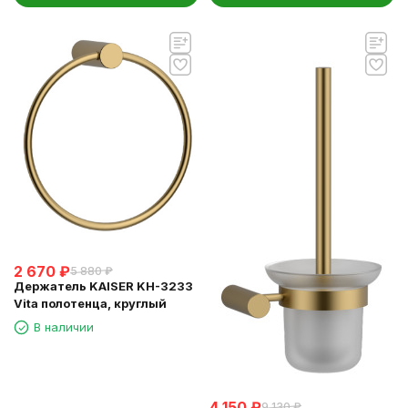
2 670
₽
5 880
₽
Держатель KAISER KH-3233
Vita полотенца, круглый
В наличии
4 150
₽
9 130
₽