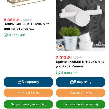
8 860
₽
19 500
₽
Полка KAISER KH-3239 Vita
для полотенец с
держателем
В наличии
2 010
₽
4 430
₽
Крючок KAISER KH-3240 Vita
двойной, белый
В наличии
В корзину
В корзину
Купить в 1 клик
Купить в 1 клик
Запрос счета для юрлиц
Запрос счета для юрлиц