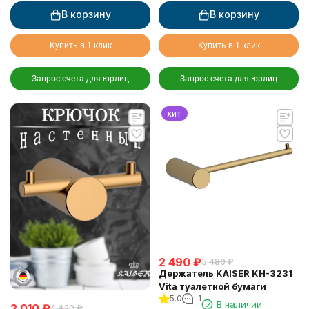
В корзину
В корзину
Купить в 1 клик
Купить в 1 клик
Запрос счета для юрлиц
Запрос счета для юрлиц
хит
2 490
₽
5 480
₽
Держатель KAISER KH-3231
Vita туалетной бумаги
5.0
1
В наличии
2 010
₽
4 430
₽