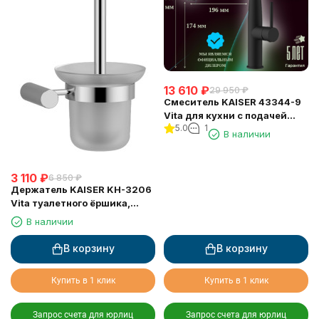
13 610
₽
29 950
₽
Смеситель KAISER 43344-9
Vita для кухни с подачей
5.0
1
фильтрованной воды
В наличии
3 110
₽
6 850
₽
Держатель KAISER KH-3206
Vita туалетного ёршика,
настенный
В наличии
В корзину
В корзину
Купить в 1 клик
Купить в 1 клик
Запрос счета для юрлиц
Запрос счета для юрлиц