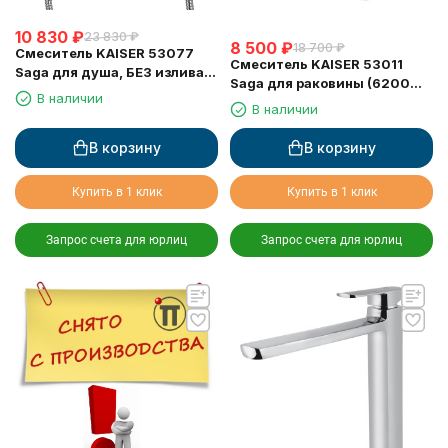
10 830
₽
23 830
₽
8 500
₽
18 700
₽
Смеситель KAISER 53077
Смеситель KAISER 53011
Saga для душа, БЕЗ излива,
Saga для раковины (6200
латунь, хром (картридж
В наличии
Картридж)
В наличии
6201)
В корзину
В корзину
Купить в 1 клик
Купить в 1 клик
Запрос счета для юрлиц
Запрос счета для юрлиц