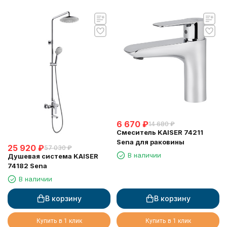
6 670
₽
14 680
₽
Смеситель KAISER 74211
Sena для раковины
25 920
₽
57 030
₽
В наличии
Душевая система KAISER
74182 Sena
В наличии
В корзину
В корзину
Купить в 1 клик
Купить в 1 клик