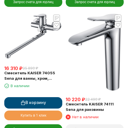
Запрос счета для юрлиц
Запрос счета для юрлиц
16 310
₽
35 890
₽
Смеситель KAISER 74055
Sena для ванны, хром,
латунь
В наличии
10 220
₽
22 490
₽
В корзину
Смеситель KAISER 74111
Sena для раковины
Купить в 1 клик
Нет в наличии