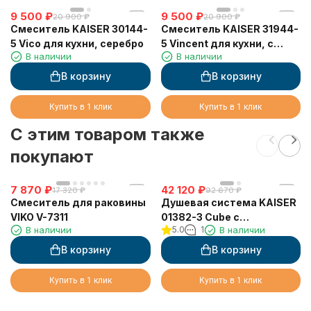
9 500
₽
9 500
₽
20 900
₽
20 900
₽
Смеситель KAISER 30144-
Смеситель KAISER 31944-
5 Vico для кухни, серебро
5 Vincent для кухни, с
В наличии
В наличии
краном для питьевой
воды, серебро
В корзину
В корзину
Купить в 1 клик
Купить в 1 клик
C этим товаром также
покупают
7 870
₽
42 120
₽
17 320
₽
92 670
₽
Смеситель для раковины
Душевая система KAISER
VIKO V-7311
01382-3 Cube с
В наличии
5.0
1
В наличии
термостатом 6282
В корзину
В корзину
Купить в 1 клик
Купить в 1 клик