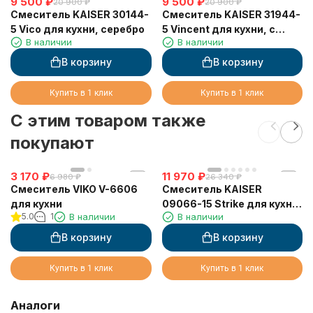
9 500
₽
9 500
₽
20 900
₽
20 900
₽
Смеситель KAISER 30144-
Смеситель KAISER 31944-
5 Vico для кухни, серебро
5 Vincent для кухни, с
В наличии
В наличии
краном для питьевой
воды, серебро
В корзину
В корзину
Купить в 1 клик
Купить в 1 клик
C этим товаром также
покупают
3 170
₽
11 970
₽
6 980
₽
26 340
₽
Смеситель VIKO V-6606
Смеситель KAISER
для кухни
09066-15 Strike для кухни
5.0
1
В наличии
В наличии
с выдвижным изливом
В корзину
В корзину
Купить в 1 клик
Купить в 1 клик
Аналоги