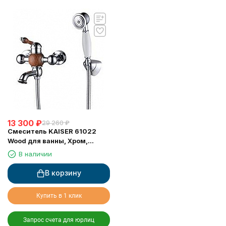
13 300
₽
29 260
₽
Смеситель KAISER 61022
Wood для ванны, Хром,
латунь, дерево (лейка SH-
В наличии
150)
В корзину
Купить в 1 клик
Запрос счета для юрлиц